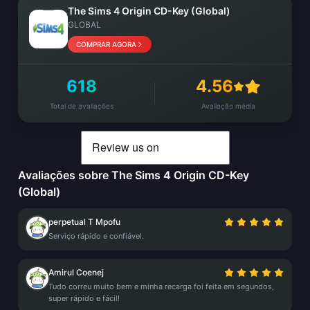
The Sims 4 Origin CD-Key (Global)
GLOBAL
COMPRAR AGORA
618
4.56
Total de avaliações
Avaliação média
Avaliações sobre The Sims 4 Origin CD-Key
(Global)
perpetual T Mpofu
Serviço rápido e confiável.
Amirul Coenej
Tudo correu muito bem e minha recarga foi feita em segundos,
super rápido e fácil!