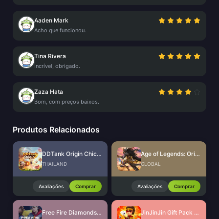
Aaden Mark
Acho que funcionou.
Tina Rivera
Incrível, obrigado.
Zaza Hata
Bom, com preços baixos.
Produtos Relacionados
DDTank Origin Chicken Coin
Age of Legends: Origin Diamonds
THAILAND
GLOBAL
Avaliações
Comprar
Avaliações
Comprar
Free Fire Diamonds EU + TR
JinJinJin Gift Pack Redeem Code