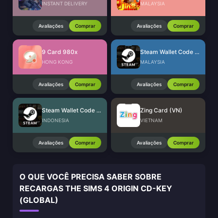
INSTANT DELIVERY
MALAYSIA
Avaliações
Comprar
Avaliações
Comprar
9 Card 980x
Steam Wallet Code (MYR)
HONG KONG
MALAYSIA
Avaliações
Comprar
Avaliações
Comprar
Steam Wallet Code (IDR)
Zing Card (VN)
INDONESIA
VIETNAM
Avaliações
Comprar
Avaliações
Comprar
O QUE VOCÊ PRECISA SABER SOBRE
RECARGAS THE SIMS 4 ORIGIN CD-KEY
(GLOBAL)