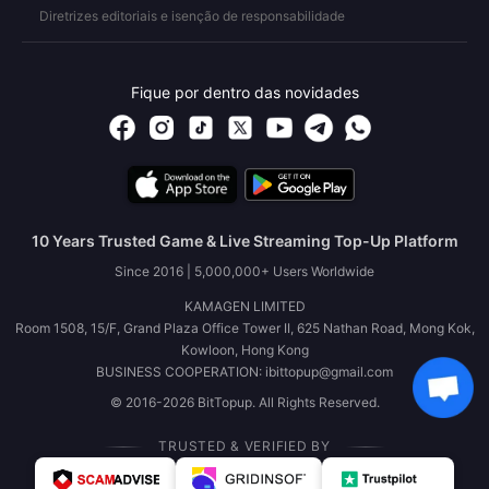
Diretrizes editoriais e isenção de responsabilidade
Fique por dentro das novidades
10 Years Trusted Game & Live Streaming Top-Up Platform
Since 2016 | 5,000,000+ Users Worldwide
KAMAGEN LIMITED
Room 1508, 15/F, Grand Plaza Office Tower II, 625 Nathan Road, Mong Kok,
Kowloon, Hong Kong
BUSINESS COOPERATION: ibittopup@gmail.com
© 2016-2026 BitTopup. All Rights Reserved.
TRUSTED & VERIFIED BY