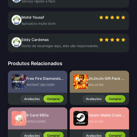
Serviço rápido e fácil.
Mohd Yousaf
Aplicativo muito bom.
Eddy Cardenas
Gosto de recarregar aqui, eles são responsáveis.
Produtos Relacionados
Free Fire Diamonds EU + TR
JinJinJin Gift Pack Redeem Code
INSTANT DELIVERY
MALAYSIA
Avaliações
Comprar
Avaliações
Comprar
9 Card 980x
Steam Wallet Code (MYR)
HONG KONG
MALAYSIA
Avaliações
Comprar
Avaliações
Comprar