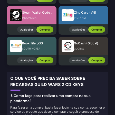
Steam Wallet Code (IDR)
Zing Card (VN)
INDONESIA
VIETNAM
Avaliações
Comprar
Avaliações
Comprar
Booknlife (KR)
GoCash (Global)
SOUTH KOREA
GLOBAL
Avaliações
Comprar
Avaliações
Comprar
O QUE VOCÊ PRECISA SABER SOBRE
RECARGAS GUILD WARS 2 CD KEYS
1.
Como faço para realizar uma compra na sua
plataforma?
Para fazer uma compra, basta fazer login na sua conta, escolher o
serviço ou produto que deseja comprar e seguir o processo de