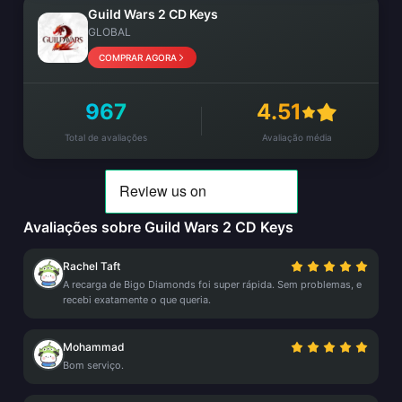
Guild Wars 2 CD Keys
GLOBAL
COMPRAR AGORA
967
4.51
Total de avaliações
Avaliação média
Avaliações sobre Guild Wars 2 CD Keys
Rachel Taft
A recarga de Bigo Diamonds foi super rápida. Sem problemas, e
recebi exatamente o que queria.
Mohammad
Bom serviço.