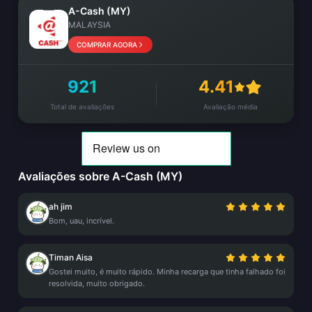
A-Cash (MY)
MALAYSIA
COMPRAR AGORA
921
4.41
Total de avaliações
Avaliação média
Avaliações sobre A-Cash (MY)
ah jim
Bom, uau, incrível.
Timan Aisa
Gostei muito, é muito rápido. Minha recarga que tinha falhado foi
resolvida, muito obrigado.