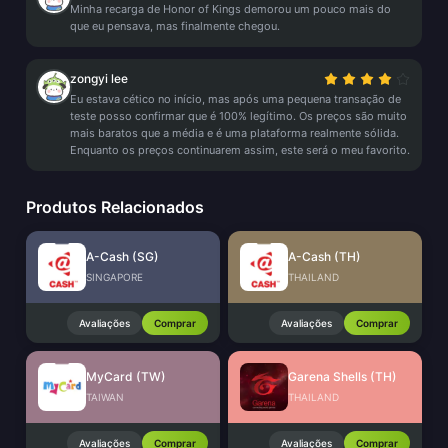
Minha recarga de Honor of Kings demorou um pouco mais do
que eu pensava, mas finalmente chegou.
zongyi lee
Eu estava cético no início, mas após uma pequena transação de
teste posso confirmar que é 100% legítimo. Os preços são muito
mais baratos que a média e é uma plataforma realmente sólida.
Enquanto os preços continuarem assim, este será o meu favorito.
Produtos Relacionados
A-Cash (SG)
A-Cash (TH)
SINGAPORE
THAILAND
Avaliações
Comprar
Avaliações
Comprar
MyCard (TW)
Garena Shells (TH)
TAIWAN
THAILAND
Avaliações
Comprar
Avaliações
Comprar