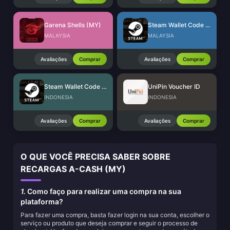
Garena Shells (MY)
Steam Wallet Code (MYR)
MALAYSIA
MALAYSIA
Avaliações
Comprar
Avaliações
Comprar
Steam Wallet Code (IDR)
UniPin Voucher ID
INDONESIA
INDONESIA
Avaliações
Comprar
Avaliações
Comprar
O QUE VOCÊ PRECISA SABER SOBRE
RECARGAS A-CASH (MY)
1.
Como faço para realizar uma compra na sua
plataforma?
Para fazer uma compra, basta fazer login na sua conta, escolher o
serviço ou produto que deseja comprar e seguir o processo de