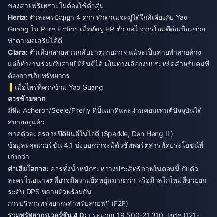
ของสายฟรีเพราะไม่ต้องใช้ตั๋วสุ่ม
Herta:
ตัวละครปัญญา 4 ดาว ทำดาเมจหมู่ได้ใกล้เคียงกับ Yao
Guang ใน Pure Fiction เมื่อศัตรู HP ต่ำ กลไกการโจมตีต่อเนื่องช่วย
ทำดาเมจเสริมได้ดี
Clara:
ตัวเลือกสายสวนกลับธาตุกายภาพ แม้จะเป็นสายทำลายล้าง
แต่ก็ทำงานร่วมกับสายปิติยินดีได้ เป็นทางเลือกงบประหยัดสำหรับคนที่
ต้องการเก็บทรัพยากร
เมื่อไหร่ที่ควรข้าม Yao Guang
ควรข้ามหาก:
มีทีม Acheron/Seele/Firefly ที่ปั้นมาดีและผ่านคอนเทนต์ปัจจุบันได้
สบายอยู่แล้ว
ขาดตัวละครสายปิติยินดีในไอดี (Sparkle, Dan Heng IL)
ข้อมูลหลุดเวอร์ชัน 4.1 บ่งบอกว่าจะมีตัวซัพพอร์ตสารพัดประโยชน์ที่
เก่งกว่า
ค่าเสียโอกาส:
ควรชั่งน้ำหนักระหว่างประสิทธิภาพในตอนนี้ กับตัว
ละครในอนาคตที่อาจมีความยืดหยุ่นมากกว่า หรือมีกลไกใหม่ที่ช่วยยก
ระดับ DPS หลายตัวพร้อมกัน
การบริหารทรัพยากรสำหรับสายฟรี (F2P)
รวมทรัพยากรเวอร์ชัน 4.0:
ประมาณ 19,500-21,310 Jade (121-