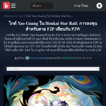
ค้นหา
ภาษาไทย
/
หน้าแรก
/
ข่าวสาร
/
ไกด์ Yao Guang ใน Honkai Star Rail: การลงทุนสำหรับสาย F2P เทียบกับ P2W
ไกด์ Yao Guang ใน Honkai Star Rail: การลงทุน
สำหรับสาย F2P เทียบกับ P2W
เวอร์ชัน 4.0 เปิดตัว Yao Guang ตัวละคร 5 ดาว สายกายภาพ/ปัญญา (Elation)
โดยจะเข้าตู้ตั้งแต่วันที่ 12 กุมภาพันธ์ ถึง 6 มีนาคม 2026 จากผลการทดสอบพบว่า
E2 ช่วยเพิ่มดาเมจรวมของทีมได้มากกว่า E0 ถึง 18-24% สำหรับผู้เล่นสาย F2P จะ
ได้รับตั๋วสุ่มประมาณ 121-133 ใบจนถึงวันที่ 26 มีนาคม ในขณะที่การปลด E2 ต้อง
ใช้ตั๋วเฉลี่ย 160-240 ใบ มาดูกันว่าตัวละครนี้เป็นของที่ต้องมีหรือสามารถข้ามได้
ผู้เขียน:
Priya Sharma
เผยแพร่เมื่อ:
2026/02/04
9 min อ่าน
สารบัญ