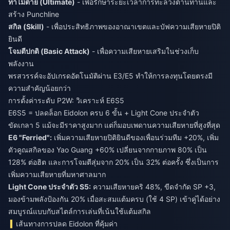
ท่าไม้ตาย (Ultimate)
- เพื่อรักษาระยะเวลาการทะลวงต้านทานและ
สร้าง Punchline
สกิล (Skill)
- เพื่อประสิทธิภาพของอาณาเขตและบัฟความเสียหายปิติ
ยินดี
โจมตีปกติ (Basic Attack)
- เพื่อความเสียหายเสริมในช่วงเก็บ
พลังงาน
พรสวรรค์จะอัปเกรดอัตโนมัติผ่าน E3/E5 ทำให้การลงทุนโดยตรงมี
ความสำคัญน้อยกว่า
การตั้งค่าระดับ P2W: วิเคราะห์ E6S5
E6S5 = ปลดล็อก Eidolon ครบ 6 ขั้น + Light Cone ประจำตัว
ขัดเกลา 5 แม้จะมีราคาสูงมาก แต่ก็มอบเพดานความเสียหายที่สูงที่สุด
E6 "Ferried":
เพิ่มความเสียหายปิติยินดีของเพื่อนร่วมทีม +20%, เพิ่ม
ตัวคูณสกิลของ Yao Guang +60% เปลี่ยนจากกายภาพ 80% เป็น
128% ต่อฮิต และการโจมตีสุ่มจาก 20% เป็น 32% ต่อครั้ง ซึ่งเป็นการ
เพิ่มความเสียหายที่มหาศาลมาก
Light Cone ประจำตัว S5:
ความเสียหายคริ 48%, ขีดจำกัด SP +3,
มองข้ามพลังป้องกัน 20% เมื่อสะสมแต้มครบ (ใช้ 4 SP) เข้าคู่ได้อย่าง
สมบูรณ์แบบกับสไตล์การเล่นที่เน้นใช้แต้มสกิล
เส้นทางการปลด Eidolon ที่คุ้มค่า