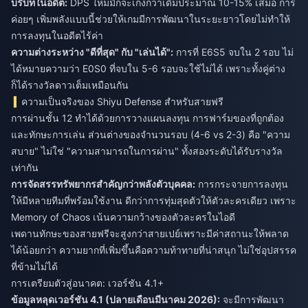
บริบทในอดีต:
DPS ใหม่มักจะเก่งกว่าเดิมประมาณ 10-15% เสมอ การ
ค่อยๆ เพิ่มพลังแบบนี้ช่วยให้เกมมีการพัฒนาในระยะยาวโดยไม่ทำให้
การลงทุนในอดีตไร้ค่า
ความต่างระหว่าง "ดีที่สุด" กับ "เล่นได้":
การที่ E6S5 จบใน 2 รอบ ไม่
ได้หมายความว่า E0S0 ที่จบใน 5-6 รอบจะใช้ไม่ได้ เพราะทั้งคู่ต่าง
ก็ได้รางวัลดาวเต็มเหมือนกัน
ความเป็นจริงของ Shiyu Defense สำหรับสายฟรี
การผ่านชั้น 12 ทำได้ด้วยการวางแผนลงทุน การฟาร์มของที่ถูกต้อง
และทักษะการเล่น ส่วนต่างของจำนวนรอบ (4-6 vs 2-3) คือ "ความ
สบาย" ไม่ใช่ "ความสามารถในการผ่าน" ทั้งสองระดับได้รับรางวัล
เท่ากัน
การจัดสรรทรัพยากรสำคัญกว่าพลังตัวบุคคล:
การกระจายการลงทุน
ให้มีหลายทีมที่พร้อมใช้งาน ดีกว่าการทุ่มสุดตัวให้ตัวละครเดียว เพราะ
Memory of Chaos เน้นความกว้างของตัวละครในไอดี
เพดานทักษะของสายฟรีจะสูงกว่าสายเปย์เพราะมีค่าสถานะให้พลาด
ได้น้อยกว่า ความยากที่เพิ่มขึ้นคือความท้าทายที่น่าสนุก ไม่ใช่อุปสรรค
ที่ข้ามไม่ได้
การเตรียมตัวสู่อนาคต: เวอร์ชัน 4.1+
ข้อมูลหลุดเวอร์ชัน 4.1 (ปลายเดือนมีนาคม 2026):
จะมีการพัฒนา