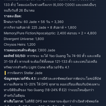
133 ตั๋ว) โดยแบ่งเป็นช่วงครึ่งแรก (6,000-7,000) และแหล่งอื่นๆ
จนถึงวันที่ 26 มีนาคม
รายละเอียด:
ฝึกฝนรายวัน: 60 Jade × 56 วัน = 3,360
ภารกิจรายสัปดาห์: 225 Jade × 8 สัปดาห์ = 1,800
Memory/Pure Fiction/Apocalyptic: 2,400 ต่อรอบ × 2 = 4,800
Divergent Universe: 1,800
Chrysos Heirs: 1,200
รวมคอนเทนต์ระดับสูง:
7,800 Jade
ผลลัพธ์ 50/50:
หากชนะ จะได้ Yao Guang ใน 74-90 ตั๋ว และเหลือ
31-59 ตั๋ว หากแพ้ จะต้องใช้ทั้งหมด 121-133 ตั๋ว และแทบไม่เหลือ
ทรัพยากรสำหรับ Light Cone หรือเวอร์ชัน 4.1
การจัดสรร Stellar Jade
ข้อมูลหลุดเวอร์ชัน 4.1:
อาจมีตัวละครซัพพอร์ตสารพัดประโยชน์ที่บัฟ
ความเสียหาย 15-20% ให้ DPS ทุกสาย ลองเปรียบเทียบกับบัฟเฉพาะ
ทางปิติยินดีของ Yao Guang (18-24% ที่ E2) ว่าแบบไหนคุ้มกว่า
สำหรับไอดีคุณ
ค่าเสียโอกาส:
ไอดีที่มี DPS หลากหลายจะคุ้มกว่าถ้าเปิดตัวซัพพอร์ต