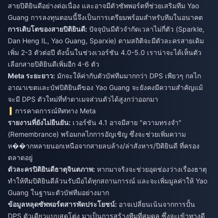
สายปิติยินดีอย่างต่อเนื่อง และอาจมีตัวซัพพอร์ตที่ช่วยเสริมทีม Yao
Guang การลงทุนตอนนี้จึงเป็นการเตรียมพร้อมสำหรับทีมในอนาคต
การเติบโตของสายปิติยินดี:
ปัจจุบันมีตัวจำกัดเวลาไม่กี่ตัว (Sparkle,
Dan Heng IL, Yao Guang, Sparxie) ตามสถิติจะมีตัวละครสายเดิม
เพิ่ม 2-3 ตัวต่อปี ดังนั้นในช่วงเวอร์ชัน 4.0-5.0 เราน่าจะได้เห็นตัว
เลือกสายปิติยินดีเพิ่มอีก 4-6 ตัว
Meta ระยะยาว:
มักจะให้ค่ากับตัวบัฟทีมมากกว่า DPS เพียวๆ กลไก
อาณาเขตและบัฟปิติยินดีของ Yao Guang จะยังคงมีความสำคัญแม้
จะมี DPS ตัวใหม่ที่ทำดาเมจส่วนตัวได้สูงกว่าออกมา
การคาดการณ์ทิศทาง Meta
รายงานที่ยังไม่ยืนยัน:
เวอร์ชัน 4.1 อาจมีสาย "ความทรงจำ"
(Remembrance) พร้อมกลไกการอัญเชิญ ซึ่งจะช่วยเพิ่มความ
ห��ากหลายนอกเหนือจากสายลบล้าง/ล่าสังหาร/ปิติยินดี ที่ครอง
ตลาดอยู่
ตัวละครปิติยินดีธาตุจินตภาพ:
หากมาจริงจะช่วยอุดช่องว่างเรื่องธาตุ
ทำให้ทีมปิติยินดีล้วนรับมือได้ทุกสถานการณ์ และจะเพิ่มมูลค่าให้ Yao
Guang ในฐานะตัวบัฟทีมอย่างมาก
ข้อมูลหลุดซัพพอร์ตสารพัดประโยชน์:
อาจเปลี่ยนเน้นจากการปั้น
DPS ตัวเดียวแบบสุดโต่ง มาเป็นการสร้างทีมที่สมดุล ซึ่งจะเข้าทางดี