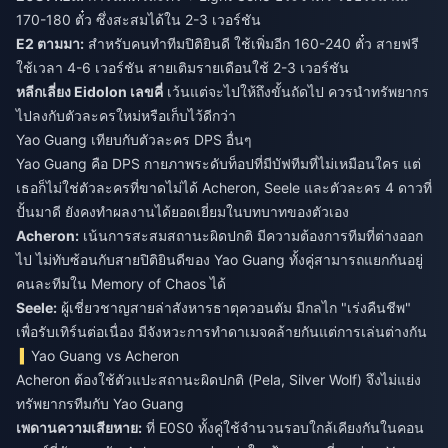
170-180 ตั๋ว ซึ่งสะสมได้ใน 2-3 เวอร์ชัน
E2 ตามมา:
สำหรับคนทำทีมปิติยินดี ใช้เพิ่มอีก 160-240 ตั๋ว สายฟรี
ใช้เวลา 4-6 เวอร์ชัน สายเติมรายเดือนใช้ 2-3 เวอร์ชัน
หลีกเลี่ยง Eidolon เลขคี่
เว้นแต่จะไปให้ถึงขั้นถัดไป ควรนำทรัพยากร
ไปลงกับตัวละครใหม่หรือเก็บไว้ดีกว่า
Yao Guang เทียบกับตัวละคร DPS อื่นๆ
Yao Guang คือ DPS กายภาพระดับท็อปที่มีบัฟทีมที่ไม่เหมือนใคร แต่
เธอก็ไม่ใช่ตัวละครที่ขาดไม่ได้ Acheron, Seele และตัวละคร 4 ดาวที่
ปั้นมาดี ยังคงทำผลงานได้ยอดเยี่ยมในบทบาทของตัวเอง
Acheron:
เน้นการสะสมสถานะผิดปกติ มีความต้องการทีมที่ต่างออก
ไป ไม่ทับซ้อนกับสายปิติยินดีของ Yao Guang ทั้งคู่สามารถแยกกันอยู่
คนละทีมใน Memory of Chaos ได้
Seele:
ผู้เชี่ยวชาญสายล่าสังหารธาตุควอนตัม มีกลไก "เร่งคืนชีพ"
เพื่อรับเทิร์นต่อเนื่อง มีจังหวะการทำดาเมจคล้ายกันแต่การเล่นต่างกัน
Yao Guang vs Acheron
Acheron ต้องใช้ตัวแปะสถานะผิดปกติ (Pela, Silver Wolf) จึงไม่แย่ง
ทรัพยากรทีมกับ Yao Guang
เพดานความเสียหาย:
ที่ E0S0 ทั้งคู่ใช้จำนวนรอบใกล้เคียงกันในคอน