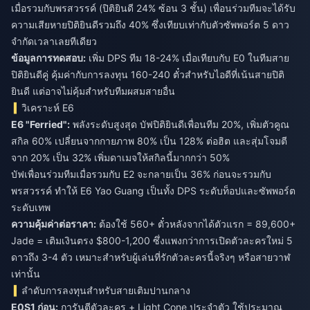
เมื่อรวมกับพรสวรรค์ (ปิติยินดี 24% ซ้อน 3 ชั้น) เพื่อนร่วมทีมจะได้รับ
ความเสียหายปิติยินดีรวมถึง 40% ซึ่งเทียบเท่ากับตัวซัพพอร์ต 5 ดาว
จำกัดเวลาเลยทีเดียว
ข้อมูลการทดสอบ:
เพิ่ม DPS ทีม 18-24% เมื่อเทียบกับ E0 ในทีมสาย
ปิติยินดีคู่ คุ้มค่ากับการลงทุน 160-240 ตั๋วสำหรับไอดีที่เน้นสายปิติ
ยินดี แต่อาจไม่คุ้มสำหรับทีมผสมสายอื่น
วิเคราะห์ E6
E6 "Ferried":
พลังระดับสูงสุด บัฟปิติยินดีเพื่อนทีม 20%, เพิ่มตัวคูณ
สกิล 60% เปลี่ยนจากกายภาพ 80% เป็น 128% ต่อฮิต และสุ่มโจมตี
จาก 20% เป็น 32% เพิ่มดาเมจให้สกิลนี้มากกว่า 50%
บัฟเพื่อนร่วมทีมเมื่อรวมกับ E2 จะกลายเป็น 36% ก่อนจะรวมกับ
พรสวรรค์ ทำให้ E6 Yao Guang เป็นทั้ง DPS ระดับท็อปและซัพพอร์ต
ระดับเทพ
ความคุ้มค่าต่อราคา:
ต้องใช้ 560+ ตั๋วหลังจากได้ตัวแรก = 89,600+
Jade = เติมเงินตรง $800-1,200 ซึ่งแพงกว่าการเปิดตัวละครใหม่ 5
ดาวถึง 3-4 ตัว เหมาะสำหรับผู้เล่นที่รักตัวละครนี้จริงๆ หรือสายวาฬ
เท่านั้น
ลำดับการลงทุนสำหรับสายเติมปานกลาง
E0S1 ก่อน:
การันตีตัวละคร + Light Cone ประจำตัว ใช้ประมาณ