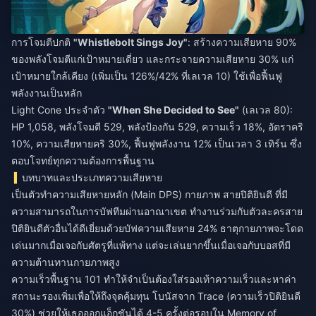
การโจมตีปกติ
"Whistlebolt Sings Joy"
: สร้างความเสียหาย 90%
ของพลังโจมตีแก่เป้าหมายเดี่ยว และกระจายความเสียหาย 30% แก่
เป้าหมายใกล้เคียง (เพิ่มเป็น 126%/42% ที่เลเวล 10) ใช้เพื่อฟื้นฟู
พลังงานเป็นหลัก
Light Cone ประจำตัว
"When She Decided to See"
(เลเวล 80):
HP 1,058, พลังโจมตี 529, พลังป้องกัน 529, ความเร็ว 18%, อัตราคริ
10%, ความเสียหายคริ 30%, ฟื้นฟูพลังงาน 12% เป็นเวลา 3 เทิร์น ซึ่ง
ตอบโจทย์ทุกความต้องการพื้นฐาน
บทบาทและประเภทความเสียหาย
เป็นตัวทำความเสียหายหลัก (Main DPS) กายภาพ สายปิติยินดี ที่มี
ความสามารถในการบัฟทีมผ่านอาณาเขต ทำงานร่วมกับตัวละครสาย
ปิติยินดีตัวอื่นได้ดีเยี่ยมด้วยบัฟความเสียหาย 24% ธาตุกายภาพจะโดด
เด่นมากเมื่อเจอกับศัตรูที่แพ้ทาง แต่จะเล่นยากขึ้นเมื่อเจอกับบอสที่มี
ความต้านทานกายภาพสูง
ความเร็วพื้นฐาน 101 ทำให้จำเป็นต้องใส่รองเท้าความเร็วและหาค่า
สถานะรองเพิ่มเพื่อให้ถึงจุดคุ้มทุน โบนัสจาก Trace (ความเร็วปิติยินดี
30%) ช่วยให้เธอออกแอ็กชันได้ 4-5 ครั้งต่อรอบใน Memory of