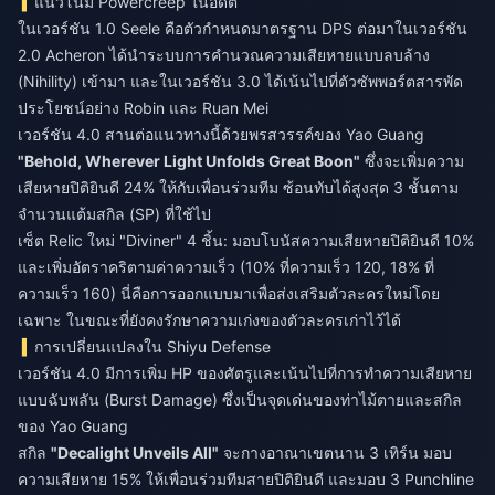
แนวโน้ม Powercreep ในอดีต
ในเวอร์ชัน 1.0 Seele คือตัวกำหนดมาตรฐาน DPS ต่อมาในเวอร์ชัน
2.0 Acheron ได้นำระบบการคำนวณความเสียหายแบบลบล้าง
(Nihility) เข้ามา และในเวอร์ชัน 3.0 ได้เน้นไปที่ตัวซัพพอร์ตสารพัด
ประโยชน์อย่าง Robin และ Ruan Mei
เวอร์ชัน 4.0 สานต่อแนวทางนี้ด้วยพรสวรรค์ของ Yao Guang
"Behold, Wherever Light Unfolds Great Boon"
ซึ่งจะเพิ่มความ
เสียหายปิติยินดี 24% ให้กับเพื่อนร่วมทีม ซ้อนทับได้สูงสุด 3 ชั้นตาม
จำนวนแต้มสกิล (SP) ที่ใช้ไป
เซ็ต Relic ใหม่ "Diviner" 4 ชิ้น: มอบโบนัสความเสียหายปิติยินดี 10%
และเพิ่มอัตราคริตามค่าความเร็ว (10% ที่ความเร็ว 120, 18% ที่
ความเร็ว 160) นี่คือการออกแบบมาเพื่อส่งเสริมตัวละครใหม่โดย
เฉพาะ ในขณะที่ยังคงรักษาความเก่งของตัวละครเก่าไว้ได้
การเปลี่ยนแปลงใน Shiyu Defense
เวอร์ชัน 4.0 มีการเพิ่ม HP ของศัตรูและเน้นไปที่การทำความเสียหาย
แบบฉับพลัน (Burst Damage) ซึ่งเป็นจุดเด่นของท่าไม้ตายและสกิล
ของ Yao Guang
สกิล
"Decalight Unveils All"
จะกางอาณาเขตนาน 3 เทิร์น มอบ
ความเสียหาย 15% ให้เพื่อนร่วมทีมสายปิติยินดี และมอบ 3 Punchline