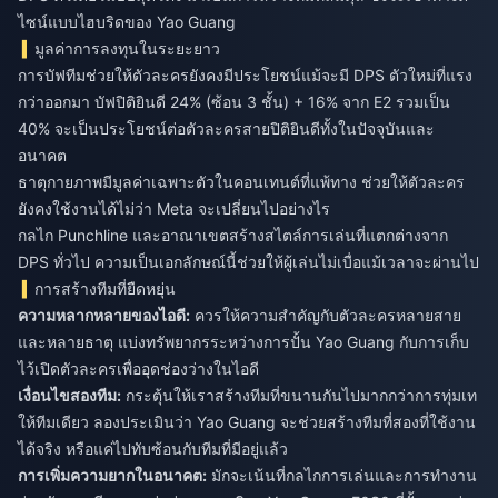
ไซน์แบบไฮบริดของ Yao Guang
มูลค่าการลงทุนในระยะยาว
การบัฟทีมช่วยให้ตัวละครยังคงมีประโยชน์แม้จะมี DPS ตัวใหม่ที่แรง
กว่าออกมา บัฟปิติยินดี 24% (ซ้อน 3 ชั้น) + 16% จาก E2 รวมเป็น
40% จะเป็นประโยชน์ต่อตัวละครสายปิติยินดีทั้งในปัจจุบันและ
อนาคต
ธาตุกายภาพมีมูลค่าเฉพาะตัวในคอนเทนต์ที่แพ้ทาง ช่วยให้ตัวละคร
ยังคงใช้งานได้ไม่ว่า Meta จะเปลี่ยนไปอย่างไร
กลไก Punchline และอาณาเขตสร้างสไตล์การเล่นที่แตกต่างจาก
DPS ทั่วไป ความเป็นเอกลักษณ์นี้ช่วยให้ผู้เล่นไม่เบื่อแม้เวลาจะผ่านไป
การสร้างทีมที่ยืดหยุ่น
ความหลากหลายของไอดี:
ควรให้ความสำคัญกับตัวละครหลายสาย
และหลายธาตุ แบ่งทรัพยากรระหว่างการปั้น Yao Guang กับการเก็บ
ไว้เปิดตัวละครเพื่ออุดช่องว่างในไอดี
เงื่อนไขสองทีม:
กระตุ้นให้เราสร้างทีมที่ขนานกันไปมากกว่าการทุ่มเท
ให้ทีมเดียว ลองประเมินว่า Yao Guang จะช่วยสร้างทีมที่สองที่ใช้งาน
ได้จริง หรือแค่ไปทับซ้อนกับทีมที่มีอยู่แล้ว
การเพิ่มความยากในอนาคต:
มักจะเน้นที่กลไกการเล่นและการทำงาน