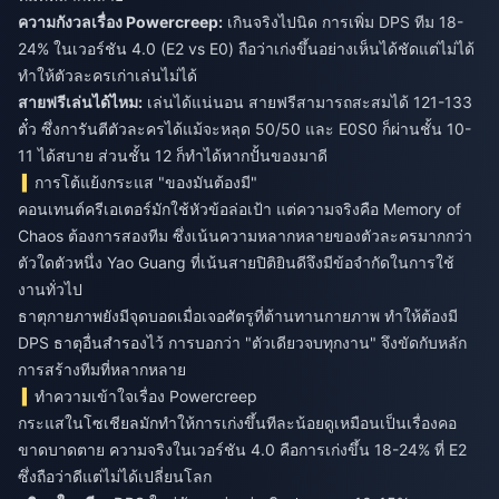
ความกังวลเรื่อง Powercreep:
เกินจริงไปนิด การเพิ่ม DPS ทีม 18-
24% ในเวอร์ชัน 4.0 (E2 vs E0) ถือว่าเก่งขึ้นอย่างเห็นได้ชัดแต่ไม่ได้
ทำให้ตัวละครเก่าเล่นไม่ได้
สายฟรีเล่นได้ไหม:
เล่นได้แน่นอน สายฟรีสามารถสะสมได้ 121-133
ตั๋ว ซึ่งการันตีตัวละครได้แม้จะหลุด 50/50 และ E0S0 ก็ผ่านชั้น 10-
11 ได้สบาย ส่วนชั้น 12 ก็ทำได้หากปั้นของมาดี
การโต้แย้งกระแส "ของมันต้องมี"
คอนเทนต์ครีเอเตอร์มักใช้หัวข้อล่อเป้า แต่ความจริงคือ Memory of
Chaos ต้องการสองทีม ซึ่งเน้นความหลากหลายของตัวละครมากกว่า
ตัวใดตัวหนึ่ง Yao Guang ที่เน้นสายปิติยินดีจึงมีข้อจำกัดในการใช้
งานทั่วไป
ธาตุกายภาพยังมีจุดบอดเมื่อเจอศัตรูที่ต้านทานกายภาพ ทำให้ต้องมี
DPS ธาตุอื่นสำรองไว้ การบอกว่า "ตัวเดียวจบทุกงาน" จึงขัดกับหลัก
การสร้างทีมที่หลากหลาย
ทำความเข้าใจเรื่อง Powercreep
กระแสในโซเชียลมักทำให้การเก่งขึ้นทีละน้อยดูเหมือนเป็นเรื่องคอ
ขาดบาดตาย ความจริงในเวอร์ชัน 4.0 คือการเก่งขึ้น 18-24% ที่ E2
ซึ่งถือว่าดีแต่ไม่ได้เปลี่ยนโลก