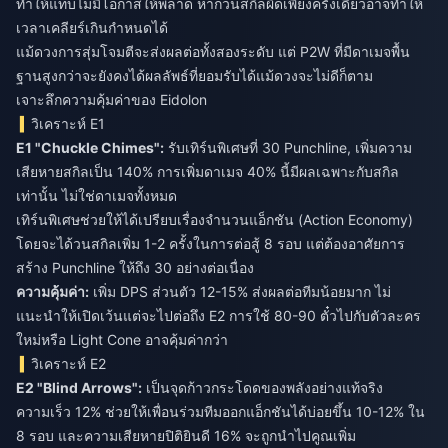
ทำให้แทบไม่มีโอกาสให้พลาด หากวนสกิลผิดเพียงครั้งเดียวอาจทำให้
เวลาเคลียร์เกินกำหนดได้
แม้ดวงการสุ่มโจมตีจะส่งผลต่อทั้งสองระดับ แต่ P2W ที่มีดาเมจพื้น
ฐานสูงกว่าจะยังคงได้ผลลัพธ์ที่ยอมรับได้แม้ดวงจะไม่ดีก็ตาม
เจาะลึกความคุ้มค่าของ Eidolon
วิเคราะห์ E1
E1 "Chuckle Chimes":
รับเทิร์นพิเศษที่ 30 Punchline, เพิ่มความ
เสียหายสกิลเป็น 140% การเพิ่มดาเมจ 40% นี้มีผลเฉพาะกับสกิล
เท่านั้น ไม่ใช่ดาเมจทั้งหมด
เทิร์นพิเศษช่วยให้ได้เปรียบเรื่องจำนวนแอ็กชัน (Action Economy)
โดยจะได้วนสกิลเพิ่ม 1-2 ครั้งในการต่อสู้ 8 รอบ แต่ต้องอาศัยการ
สร้าง Punchline ให้ถึง 30 อย่างต่อเนื่อง
ความคุ้มค่า:
เพิ่ม DPS ส่วนตัว 12-15% ส่งผลต่อทีมน้อยมาก ไม่
แนะนำให้เปิดเว้นแต่จะไปต่อถึง E2 การใช้ 80-90 ตั๋วไปกับตัวละคร
ใหม่หรือ Light Cone อาจคุ้มค่ากว่า
วิเคราะห์ E2
E2 "Blind Arrows":
เป็นจุดก้าวกระโดดของพลังอย่างแท้จริง
ความเร็ว 12% ช่วยให้เพื่อนร่วมทีมออกแอ็กชันได้บ่อยขึ้น 10-12% ใน
8 รอบ และความเสียหายปิติยินดี 16% จะถูกนำไปคูณเพิ่ม