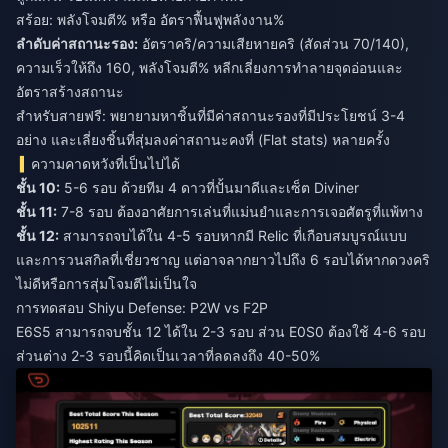
สร้อย: พลังโจมตี% หรือ อัตราฟื้นฟูพลังงาน%
ลำดับค่าสถานะรอง:
อัตราคริ/ความเสียหายคริ (สัดส่วน 70/140),
ความเร็วให้ถึง 160, พลังโจมตี% หลีกเลี่ยงการทำลายจุดอ่อนและ
อัตราสร้างสถานะ
สำหรับสายฟรี: พยายามหาชิ้นที่มีค่าสถานะรองที่มีประโยชน์ 3-4
อย่าง และเลี่ยงชิ้นที่สุ่มลงค่าสถานะคงที่ (Flat stats) หลายครั้ง
ความคาดหวังที่เป็นไปได้
ชั้น 10:
5-6 รอบ ด้วยทีม 4 ดาวที่ปั้นมาดีและเซ็ต Diviner
ชั้น 11:
7-8 รอบ ต้องอาศัยการเล่นที่แม่นยำและการเจอศัตรูที่แพ้ทาง
ชั้น 12:
สามารถจบได้ใน 4-5 รอบหากมี Relic ที่เกือบสมบูรณ์แบบ
และการวนสกิลที่เชี่ยวชาญ แต่อาจลากยาวไปถึง 6 รอบได้หากดวงคริ
ไม่ดีหรือการสุ่มโจมตีไม่เป็นใจ
การทดสอบ Shiyu Defense: P2W vs F2P
E6S5 สามารถจบชั้น 12 ได้ใน 2-3 รอบ ส่วน E0S0 ต้องใช้ 4-6 รอบ
ส่วนต่าง 2-3 รอบนี้คิดเป็นเวลาที่ลดลงถึง 40-50%