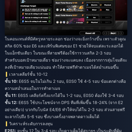
ในคอนเทนต์ที่มีศัตรูหลายระลอก ช่องว่างจะยิ่งกว้างขึ้น เพราะตัวคูณ
สกิล 60% ของ E6 และเทิร์นพิเศษของ E1 ช่วยให้จบแต่ละระลอกได้
ในแอ็กชันเดียว ในขณะที่สายฟรีต้องใช้การวนสกิล 2-3 รอบ
สำหรับบอสเป้าหมายเดี่ยว ช่องว่างจะแคบลง เนื่องจากการสุ่มโจมตีจะ
ลงที่เป้าหมายเดียวแน่นอน ทำให้สายฟรีทำดาเมจได้สม่ำเสมอขึ้น
เวลาเคลียร์ชั้น 10-12
ชั้น 10:
E6S5 จบในไม่เกิน 2 รอบ, E0S0 ใช้ 4-5 รอบ ข้อแตกต่างคือ
ความสม่ำเสมอในการทำดาเมจ
ชั้น 11:
E6S5 เคลียร์ครึ่งแรกได้ใน 1-2 รอบ, E0S0 ต้องใช้ 3-4 รอบ
ชั้น 12:
E6S5 ใช้ประโยชน์จาก DPS ทีมที่เพิ่มขึ้น 18-24% (จาก E2
อย่างเดียว) บวกกับโบนัส E4/E6 ทำให้จบได้ใน 2-3 รอบ ส่วนสายฟรี
จะลากไปถึง 5-6 รอบ ซึ่งบางครั้งอาจพลาดดาวเต็มได้
วิเคราะห์ระดับการลงทุน
E2S1:
จบชั้น 12 ใน 3-4 รอบ เก็บดาวเต็มได้สบายๆ เป็นระดับที่คุ้ม