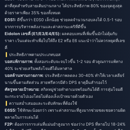
ค่าที่สุดสำหรับสายเติมปานกลาง ได้ประสิทธิภาพ 80% ของจุดสูงสุด
ด้วยราคาเพียง 35% ของทั้งหมด
E0S1:
ดีขึ้นกว่า E0S0 เล็กน้อย ช่วยลดจำนวนรอบลงได้ 0.5-1 รอบ
จากการบริหารพลังงานและค่าสถานะคริที่ดีขึ้น
Eidolon เลขคี่ (E1/E3/E4/E5):
ผลตอบแทนที่เพิ่มขึ้นมักไม่คุ้มกับ
ราคา เว้นแต่จะทำเพื่อไปให้ถึง E2 หรือ E6 แนะนำว่าไม่ควรหยุดที่เลข
คี่
ประสิทธิภาพตามประเภทบอส
บอสแพ้กายภาพ:
ทั้งสองระดับจะจบไวขึ้น 1-2 รอบ ตัวคูณการแพ้ทาง
40% จะช่วยเสริมพลังโจมตีได้มหาศาล
บอสต้านทานกายภาพ:
ประสิทธิภาพลดลง 30-40% ทำให้เวลาเคลียร์
นานขึ้นตามสัดส่วน สายฟรีควรมีตัว DPS ธาตุอื่นสำรองไว้
ศัตรูหลายเป้าหมาย:
สกิลหมู่ช่วยทำดาเมจพร้อมกันได้ดี การสุ่มโจมตี
จะกระจายไปเองโดยไม่ต้องเล็งเป้าหมายด้วยตัวเอง
ความสม่ำเสมอและระดับทักษะที่ต้องใช้
E6S5:
ใช้ทักษะน้อยกว่า เพราะค่าสถานะที่สูงมากช่วยชดเชยความผิด
พลาดในการเล่นได้
F2P:
ต้องการการเล่นที่แม่นยำสูงมาก ช่องว่าง DPS ที่หายไป 18-24%