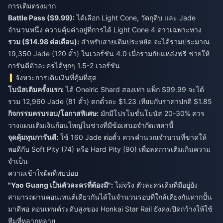
การเติมตรงมาก
Battle Pass ($9.99):
ได้เลือก Light Cone, วัตถุดิบ และ Jade
จำนวนหนึ่ง ความคุ้มค่าอยู่ที่การได้ Light Cone 4 ดาวเฉพาะทาง
รวม ($14.98 ต่อเดือน):
สำหรับสายเติมประหยัด จะได้รวมประมาณ
19,350 Jade (120 ตั๋ว) ในเวอร์ชัน 4.0 เมื่อรวมกับแหล่งฟรี ช่วยให้
การันตีตัวละครได้ทุกๆ 1.5-2 เวอร์ชัน
จังหวะการเติมเงินที่คุ้มที่สุด
โบนัสเติมครั้งแรก:
ได้ Oneiric Shard สองเท่า แพ็ก $99.99 จะได้
รวม 12,960 Jade (81 ตั๋ว) ตกตั๋วละ $1.23 เทียบกับราคาปกติ $1.85
กิจกรรมครบรอบ/โอกาสพิเศษ:
มักมีโปรโมชั่นโบนัส 20-30% ควร
วางแผนเติมเงินก้อนใหญ่ในช่วงที่มีข้อเสนอจำกัดเหล่านี้
จุดคุ้มทุนการันตี:
ใช้ 160 Jade ต่อตั๋ว ควรคำนวณจำนวนที่ขาดให้
พอดีกับ Soft Pity (74) หรือ Hard Pity (90) เพื่อลดการเติมเกินความ
จำเป็น
ความเข้าใจผิดที่พบบ่อย
"Yao Guang เป็นตัวละครที่ต้องมี":
ไม่จริง ตัวละครเดิมที่มีอยู่ยัง
สามารถผ่านคอนเทนต์เดียวกันได้ในจำนวนรอบที่ใกล้เคียงกันหากปั้น
มาดีพอ คอนเทนต์ระดับสูงของ Honkai Star Rail ยังคงเปิดกว้างให้ใช้
ทีมที่หลากหลาย