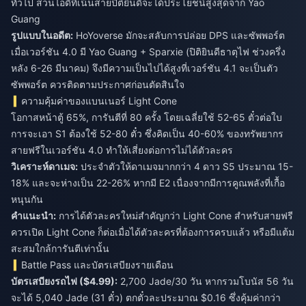
ทั่วไป ส่วนไอดีที่เน้นสายปิติยินดีจะได้ประโยชน์สูงสุดจาก Yao
Guang
รูปแบบในอดีต:
HoYoverse มักจะสลับการปล่อย DPS และซัพพอร์ต
เมื่อเวอร์ชัน 4.0 มี Yao Guang + Sparxie (ปิติยินดีธาตุไฟ ช่วงครึ่ง
หลัง 6-26 มีนาคม) จึงมีความเป็นไปได้สูงที่เวอร์ชัน 4.1 จะเป็นตัว
ซัพพอร์ต ควรติดตามประกาศก่อนตัดสินใจ
ความคุ้มค่าของแบนเนอร์ Light Cone
โอกาสหน้าตู้ 65%, การันตีที่ 80 ครั้ง โดยเฉลี่ยใช้ 52-65 ตั๋วต่อใบ
การจะเอา S1 ต้องใช้ 52-80 ตั๋ว ซึ่งคิดเป็น 40-60% ของทรัพยากร
สายฟรีในเวอร์ชัน 4.0 ทำให้เสี่ยงต่อการไม่ได้ตัวละคร
วิเคราะห์ดาเมจ:
ประจำตัวให้ดาเมจมากกว่า 4 ดาว S5 ประมาณ 15-
18% และจะห่างเป็น 22-26% หากมี E2 เนื่องจากมีการคูณพลังที่เกื้อ
หนุนกัน
คำแนะนำ:
การได้ตัวละครใหม่สำคัญกว่า Light Cone สำหรับสายฟรี
ควรเปิด Light Cone ก็ต่อเมื่อได้ตัวละครที่ต้องการครบแล้ว หรือมีแต้ม
สะสมใกล้การันตีเท่านั้น
Battle Pass และบัตรเสบียงรายเดือน
บัตรเสบียงรถไฟ ($4.99):
2,700 Jade/30 วัน หากรวมโบนัส 56 วัน
จะได้ 5,040 Jade (31 ตั๋ว) ตกตั๋วละประมาณ $0.16 ซึ่งคุ้มค่ากว่า