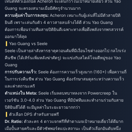
เทนต์ที่ตัวเองถนัด Acheron จะเด่นกว่าในเป้าหมายเดี่ยว ส่วน Yao
Guang จะครองสนามเมื่อมีศัตรูจำนวนมาก
ความคุ้มค่าในการลงทุน:
Acheron เหมาะกับผู้เล่นที่ไม่มีตัวสายปิติ
ยินดี เพราะเล่นกับตัว 4 ดาวสายลบล้างได้ดี ส่วน Yao Guang
ต้องการเพื่อนร่วมทีมสายปิติยินดีเฉพาะทางเพื่อดึงพลังจากพรสวรรค์
ออกมาให้สุด
Yao Guang vs Seele
Seele เป็นสายล่าสังหารธาตุควอนตัมที่มีเงื่อนไขต่างออกไป กลไกเร่ง
คืนชีพ (ได้เทิร์นเพิ่มหลังฆ่าศัตรู) จะแข่งกับสไตล์โจมตีหมู่ของ Yao
Guang
การปรับความเร็ว:
Seele ต้องการความเร็วสูงมาก (160+) เพื่อความถี่
ในการเร่งคืนชีพ ส่วน Yao Guang ต้องรักษาสมดุลระหว่างความเร็ว
และค่าสถานะคริ
ตำแหน่งใน Meta:
Seele เริ่มลดบทบาทลงจาก Powercreep ใน
เวอร์ชัน 3.0-4.0 ส่วน Yao Guang ที่มีบัฟทีมและทำงานร่วมกับสาย
ปิติยินดีได้ดี จะมีมูลค่าในระยะยาวมากกว่า
ตัวเลือก DPS สำหรับสายฟรี
Dr. Ratio:
ตัวละคร 4 ดาวแจกฟรีที่ทำดาเมจเป้าหมายเดี่ยวได้ดีมาก
เมื่อปั้นสายคริและมีตัวซัพพอร์ตแปะสถานะ เป็นตัวเลือกอันดับหนึ่ง