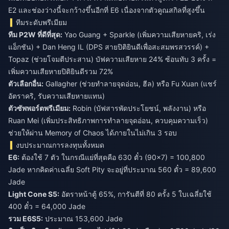
E2 และช่องว่างนี้จะกว้างขึ้นอีกที่ E6 เนื่องจากตัวคูณสกิลที่สูงขึ้น
ทีมระดับพรีเมียม
ทีม P2W ที่ดีที่สุด:
Yao Guang + Sparkle (เพิ่มความเสียหายคริ, เร่ง
แอ็กชัน) + Dan Heng IL (DPS สายปิติยินดีเพื่อสะสมพรสวรรค์) +
Topaz (ช่วยโจมตีประสาน) บัฟความเสียหาย 24% ซ้อนทับ 3 ครั้ง =
เพิ่มความเสียหายปิติยินดีรวม 72%
ตัวเลือกอื่น:
Gallagher (ช่วยทำลายจุดอ่อน, ฮีล) หรือ Fu Xuan (แชร์
อัตราคริ, รับความเสียหายแทน)
ตัวซัพพอร์ตพรีเมียม:
Robin (บัฟสารพัดประโยชน์, พลังงาน) หรือ
Ruan Mei (เพิ่มประสิทธิภาพการทำลายจุดอ่อน, ควบคุมความเร็ว)
ช่วยให้ผ่าน Memory of Chaos ได้ภายในไม่เกิน 3 รอบ
งบประมาณการลงทุนทั้งหมด
E6:
ต้องใช้ 7 ตัว ในกรณีแย่ที่สุดคือ 630 ตั๋ว (90×7) = 100,800
Jade หากคิดค่าเฉลี่ย Soft Pity จะอยู่ที่ประมาณ 560 ตั๋ว = 89,600
Jade
Light Cone S5:
อัตราหน้าตู้ 65%, การันตีที่ 80 ครั้ง 5 ใบเฉลี่ยใช้
400 ตั๋ว = 64,000 Jade
รวม E6S5:
ประมาณ 153,600 Jade