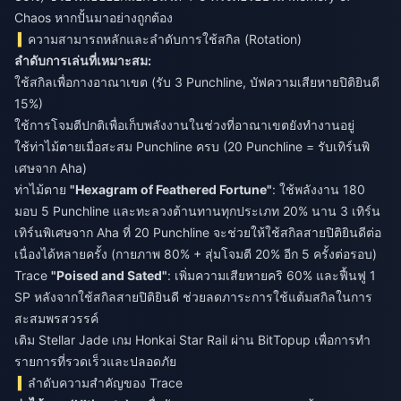
Chaos หากปั้นมาอย่างถูกต้อง
ความสามารถหลักและลำดับการใช้สกิล (Rotation)
ลำดับการเล่นที่เหมาะสม:
ใช้สกิลเพื่อกางอาณาเขต (รับ 3 Punchline, บัฟความเสียหายปิติยินดี
15%)
ใช้การโจมตีปกติเพื่อเก็บพลังงานในช่วงที่อาณาเขตยังทำงานอยู่
ใช้ท่าไม้ตายเมื่อสะสม Punchline ครบ (20 Punchline = รับเทิร์นพิ
เศษจาก Aha)
ท่าไม้ตาย
"Hexagram of Feathered Fortune"
: ใช้พลังงาน 180
มอบ 5 Punchline และทะลวงต้านทานทุกประเภท 20% นาน 3 เทิร์น
เทิร์นพิเศษจาก Aha ที่ 20 Punchline จะช่วยให้ใช้สกิลสายปิติยินดีต่อ
เนื่องได้หลายครั้ง (กายภาพ 80% + สุ่มโจมตี 20% อีก 5 ครั้งต่อรอบ)
Trace
"Poised and Sated"
: เพิ่มความเสียหายคริ 60% และฟื้นฟู 1
SP หลังจากใช้สกิลสายปิติยินดี ช่วยลดภาระการใช้แต้มสกิลในการ
สะสมพรสวรรค์
เติม Stellar Jade เกม Honkai Star Rail
ผ่าน BitTopup เพื่อการทำ
รายการที่รวดเร็วและปลอดภัย
ลำดับความสำคัญของ Trace