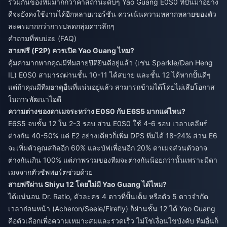
ร่วมกันของทีมมากกว่าค่าสถานะดิบๆ Yao Guang E0S0 ที่ปั้นมาอย่าง
ดีจะยังคงใช้งานได้อีกหลายเวอร์ชัน ควรเน้นความหลากหลายของตัว
ละครมากกว่าการปลดกลุ่มดาวลึกๆ
คำถามที่พบบ่อย (FAQ)
สายฟรี (F2P) ควรเปิด Yao Guang ไหม?
คุ้มค่ามากหากคุณมีทีมสายปิติยินดีอยู่แล้ว (เช่น Sparkle/Dan Heng
IL) E0S0 สามารถผ่านชั้น 10-11 ได้สบาย และชั้น 12 ได้หากปั้นดีๆ
แต่ถ้าคุณมีทีมธาตุอื่นที่แน่นอยู่แล้ว สามารถข้ามได้โดยไม่เสียโอกาส
ในการพัฒนาไอดี
ความต่างของดาเมจระหว่าง E0S0 กับ E6S5 มากแค่ไหน?
E6S5 จบชั้น 12 ใน 2-3 รอบ ส่วน E0S0 ใช้ 4-6 รอบ เวลาเคลียร์
ต่างกัน 40-50% แค่ E2 อย่างเดียวก็เพิ่ม DPS ทีมได้ 18-24% ส่วน E6
จะเพิ่มตัวคูณสกิลอีก 60% และบัฟเพื่อนอีก 20% ดาเมจส่วนตัวอาจ
ต่างกันเกิน 100% แต่ภาพรวมของทีมจะต่างกันน้อยกว่านั้นเพราะมีดา
เมจจากตัวซัพพอร์ตช่วยด้วย
สายฟรีผ่าน Shiyu 12 โดยไม่มี Yao Guang ได้ไหม?
ได้แน่นอน Dr. Ratio, ตัวละคร 4 ดาวที่ปั้นเต็ม หรือตัว 5 ดาวจำกัด
เวลาก่อนหน้า (Acheron/Seele/Firefly) ก็ผ่านชั้น 12 ได้ Yao Guang
คือตัวเลือกเพื่อความเหมาะสมและรวดเร็ว ไม่ใช่เงื่อนไขบังคับ ทีมอื่นก็