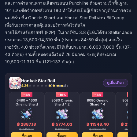
และการคำนวณความเสียหายแบบ Punchline ด้วยความเร็วพื้นฐาน
101 และขีดจำกัดพลังงาน 180 ทำให้เธอเป็นผู้เชี่ยวชาญด้านการควบ
คุมเทิร์น
ซื้อ Oneiric Shard เกม Honkai Star Rail
ผ่าน BitTopup
เพื่อรับเรทราคาสุดคุ้มและบริการส่งไวทันใจ
รายได้สำหรับสายฟรี (F2P): ในเวอร์ชัน 3.8 ผู้เล่นได้รับ Stellar Jade
ประมาณ 13,500-14,310 ชิ้น (ประมาณ 84-89 ตั๋วสุ่ม) ส่วนใน
เวอร์ชัน 4.0 ช่วงครึ่งแรกจะมีให้เก็บประมาณ 6,000-7,000 ชิ้น (37-
43 ตั๋วสุ่ม) รวมทั้งหมดจนถึงวันที่ 26 มีนาคม จะอยู่ที่ประมาณ
19,500-21,310 ชิ้น (121-133 ตั๋วสุ่ม)
Honkai: Star Rail
ดูเพิ่มเติม ›
4.26
906 ขายแล้ว
-16%
-16%
-16%
-16%
6480 + 1600
8080 Oneiric
8080 Oneiric
8080 One
Oneiric Shard
Shard * 2
Shard * 4
Shard 
฿ 2887.18
฿ 5774.03
฿ 11548.40
฿ 2309
฿ 3450.06
฿ 6900.15
฿ 13800.27
฿ 27600
ซื้อเลย
ซื้อเลย
ซื้อเลย
ซื้อเล