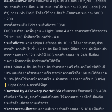
คิดเป็นเงินจริง:
บัตรเสบียงรถไฟ ($4.99 ต่อเดือน) = 2,700 Jade/30
วัน สายเติมรายเดือน + BP จะสะสมได้ประมาณ 19,350 Jade (120
ตั๋ว) การจะทำ E6S5 จึงต้องใช้การเติมเงินโดยตรงประมาณ $800-
1,200
การตั้งค่าระดับ F2P: ประสิทธิภาพ E0S0
E0S0 = ตัวละครพื้นฐาน + Light Cone 4 ดาว สามารถหาได้จากการ
ใช้ 121-133 ตั๋วที่แจกในเวอร์ชัน 4.0
ประสิทธิภาพ:
ผ่าน Shiyu Defense ชั้น 10-11 ได้อย่างสบายๆ ส่วน
การเก็บดาวเต็มในชั้น 12 จำเป็นต้องมี Relic ที่ดีและการเล่นที่แม่นยำ
การขาดบัฟจาก E2 จะทำให้ DPS ของทีมลดลง 18-24% ซึ่งต้อง
ชดเชยด้วยการปั้นตัวซัพพอร์ตให้ดีขึ้น
เซ็ต Diviner 4 ชิ้นเป็นสิ่งจำเป็นสำหรับสายฟรี เพื่อเอาโบนัสปิติยินดี
10% และอัตราคริตามความเร็ว หากทำความเร็วถึง 160 จะได้อัตราค
ริ 18% (ต้องใช้รองเท้าความเร็ว + ค่าสถานะรองความเร็ว 2-3 ครั้ง)
Light Cone 4 ดาวที่ดีที่สุด
"Dazzled By A Flowery World" S5:
เพิ่มความเสียหายคริ 36-48%,
เพิ่มขีดจำกัด SP, มองข้ามพลังป้องกัน ให้ความสามารถใกล้เคียงกับ
ประจำตัวแต่ค่าสถานะต่ำกว่า
ช่องว่างความเสียหาย:
ความเสียหายส่วนตัวลดลง 15-18% เมื่อเทียบ