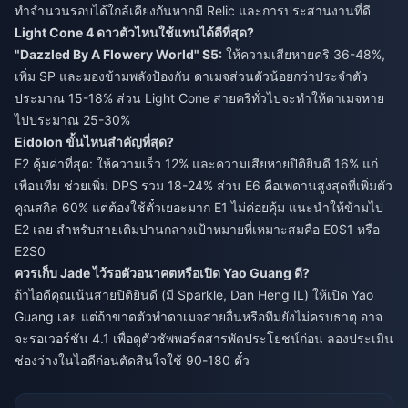
ทำจำนวนรอบได้ใกล้เคียงกันหากมี Relic และการประสานงานที่ดี
Light Cone 4 ดาวตัวไหนใช้แทนได้ดีที่สุด?
"Dazzled By A Flowery World" S5:
ให้ความเสียหายคริ 36-48%,
เพิ่ม SP และมองข้ามพลังป้องกัน ดาเมจส่วนตัวน้อยกว่าประจำตัว
ประมาณ 15-18% ส่วน Light Cone สายคริทั่วไปจะทำให้ดาเมจหาย
ไปประมาณ 25-30%
Eidolon ขั้นไหนสำคัญที่สุด?
E2 คุ้มค่าที่สุด: ให้ความเร็ว 12% และความเสียหายปิติยินดี 16% แก่
เพื่อนทีม ช่วยเพิ่ม DPS รวม 18-24% ส่วน E6 คือเพดานสูงสุดที่เพิ่มตัว
คูณสกิล 60% แต่ต้องใช้ตั๋วเยอะมาก E1 ไม่ค่อยคุ้ม แนะนำให้ข้ามไป
E2 เลย สำหรับสายเติมปานกลางเป้าหมายที่เหมาะสมคือ E0S1 หรือ
E2S0
ควรเก็บ Jade ไว้รอตัวอนาคตหรือเปิด Yao Guang ดี?
ถ้าไอดีคุณเน้นสายปิติยินดี (มี Sparkle, Dan Heng IL) ให้เปิด Yao
Guang เลย แต่ถ้าขาดตัวทำดาเมจสายอื่นหรือทีมยังไม่ครบธาตุ อาจ
จะรอเวอร์ชัน 4.1 เพื่อดูตัวซัพพอร์ตสารพัดประโยชน์ก่อน ลองประเมิน
ช่องว่างในไอดีก่อนตัดสินใจใช้ 90-180 ตั๋ว