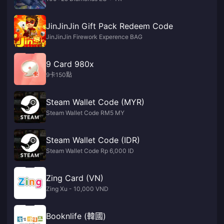
JinJinJin Gift Pack Redeem Code
JinJinJin Firework Experence BAG
9 Card 980x
9卡150點
Steam Wallet Code (MYR)
Steam Wallet Code RM5 MY
Steam Wallet Code (IDR)
Steam Wallet Code Rp 6,000 ID
Zing Card (VN)
Zing Xu - 10,000 VND
Booknlife (韓國)