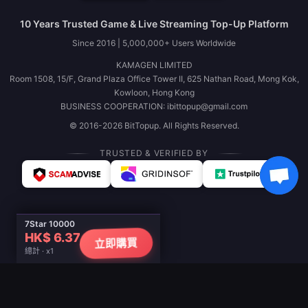
10 Years Trusted Game & Live Streaming Top-Up Platform
Since 2016 | 5,000,000+ Users Worldwide
KAMAGEN LIMITED
Room 1508, 15/F, Grand Plaza Office Tower II, 625 Nathan Road, Mong Kok,
Kowloon, Hong Kong
BUSINESS COOPERATION: ibittopup@gmail.com
© 2016-2026 BitTopup. All Rights Reserved.
TRUSTED & VERIFIED BY
7Star 10000
HK$ 6.37
立即購買
總計 · x1