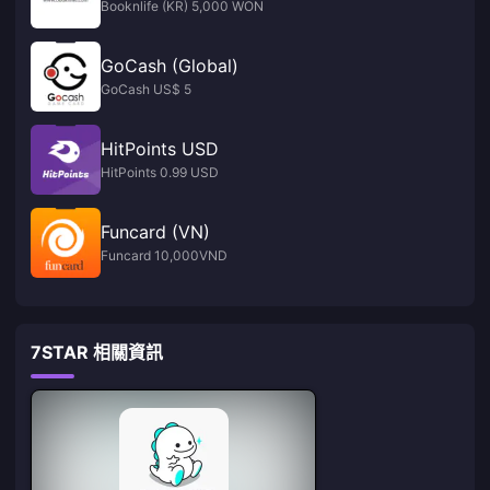
Booknlife (KR) 5,000 WON
GoCash (Global)
GoCash US$ 5
HitPoints USD
HitPoints 0.99 USD
Funcard (VN)
Funcard 10,000VND
7STAR 相關資訊