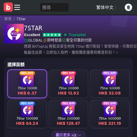
搜尋
繁体中文
/
首頁
/
7Star
7STAR
Excellent
Trustpilot
GLOBAL
即時發貨
安全可靠的付款
透過 BitTopUp 輕鬆且安全地與 7Star 進行對話！享受快速、可靠
驗最佳品質。立即加入我們，獲取獨家優惠與驚喜折扣！✨
選擇面額
70% OFF
70% OFF
70% OFF
7Star 10000
7Star 20000
7Star 50000
HK$ 6.37
HK$ 12.82
HK$ 32.08
70% OFF
70% OFF
70% OFF
7Star 100000
7Star 200000
7Star 500000
HK$ 64.24
HK$ 128.47
HK$ 321.19
顯示更多
+3