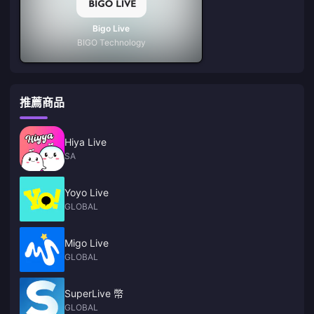
Bigo Live
BIGO Technology
推薦商品
Hiya Live
SA
Yoyo Live
GLOBAL
Migo Live
GLOBAL
SuperLive 幣
GLOBAL