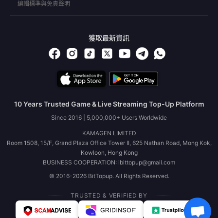
編輯標準與免責聲明
獲取最新資訊
10 Years Trusted Game & Live Streaming Top-Up Platform
Since 2016 | 5,000,000+ Users Worldwide
KAMAGEN LIMITED
Room 1508, 15/F, Grand Plaza Office Tower II, 625 Nathan Road, Mong Kok,
Kowloon, Hong Kong
BUSINESS COOPERATION: ibittopup@gmail.com
© 2016-2026 BitTopup. All Rights Reserved.
TRUSTED & VERIFIED BY