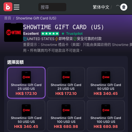
搜尋
繁体中文
/
首頁
/
Showtime Gift Card (US)
SHOWTIME GIFT CARD (US)
Excellent
Trustpilot
UNITED STATES
即時發貨
安全可靠的付款
重要提示：Showtime 禮品卡（美國）只能由美國註冊的 Showtime
用。所有購買均不可退款且不可退貨。
選擇面額
Showtime Gift Card
Showtime Gift Card
Showtime Gift Card
25 USD US
25 USD US
50 USD US
HK$ 172.10
HK$ 172.10
HK$ 340.45
Showtime Gift Card
Showtime Gift Card
Showtime Gift Card
50 USD US
100 USD US
100 USD US
HK$ 340.45
HK$ 680.98
HK$ 680.98