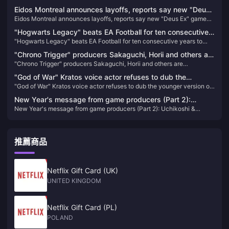
Eidos Montreal announces layoffs, reports say new "Deus
Eidos Montreal announces layoffs, reports say new "Deus Ex" game
Ex" game has been canceled
has been canceled
"Hogwarts Legacy" beats EA Football for ten consecutive
"Hogwarts Legacy" beats EA Football for ten consecutive years to
years to take the top spot on the UK regional game list in
take the top spot on the UK regional game list in 2023
2023
"Chrono Trigger" producers Sakaguchi, Horii and others are
"Chrono Trigger" producers Sakaguchi, Horii and others are
dissatisfied with PS5 change to X confirmation
dissatisfied with PS5 change to X confirmation
"God of War" Kratos voice actor refuses to dub the
"God of War" Kratos voice actor refuses to dub the younger version of
younger version of Kratos out of respect for his original
Kratos out of respect for his original wife
wife
New Year's message from game producers (Part 2):
New Year's message from game producers (Part 2): Uchikoshi &
Uchikoshi & Kodaka are working on a new crazy game, and
Kodaka are working on a new crazy game, and the announcement of
the announcement of "Wild Gouzi" will begin soon
"Wild Gouzi" will begin soon
推薦商品
Netflix Gift Card (UK)
UNITED KINGDOM
Netflix Gift Card (PL)
POLAND