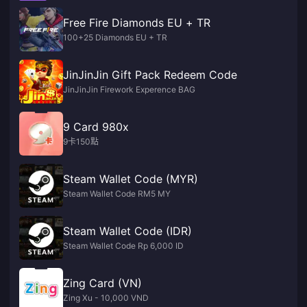
Free Fire Diamonds EU + TR
100+25 Diamonds EU + TR
JinJinJin Gift Pack Redeem Code
JinJinJin Firework Experence BAG
9 Card 980x
9卡150點
Steam Wallet Code (MYR)
Steam Wallet Code RM5 MY
Steam Wallet Code (IDR)
Steam Wallet Code Rp 6,000 ID
Zing Card (VN)
Zing Xu - 10,000 VND