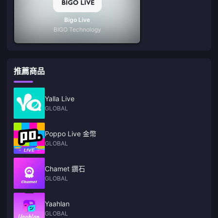
Bigo Live
BIGO Technology
推薦商品
Yalla Live
GLOBAL
Poppo Live 金幣
GLOBAL
Chamet 鑽石
GLOBAL
Yaahlan
GLOBAL