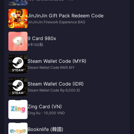
JinJinJin Gift Pack Redeem Code
JinJinJin Firework Experence BAG
9 Card 980x
9卡150點
Steam Wallet Code (MYR)
Steam Wallet Code RM5 MY
Steam Wallet Code (IDR)
Steam Wallet Code Rp 6,000 ID
Zing Card (VN)
Zing Xu - 10,000 VND
Booknlife (韓國)