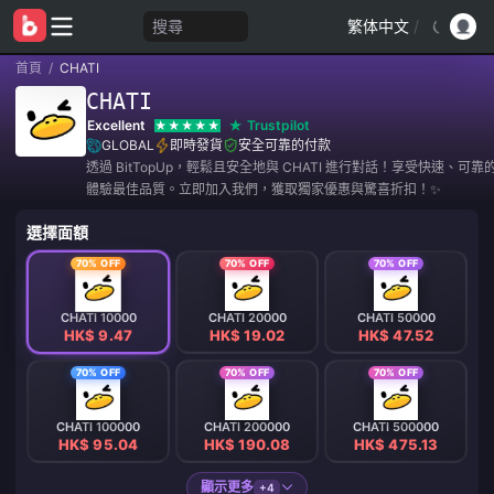
搜尋
繁体中文
/
首頁
/
CHATI
CHATI
Excellent
Trustpilot
GLOBAL
即時發貨
安全可靠的付款
透過 BitTopUp，輕鬆且安全地與 CHATI 進行對話！享受快速、可
體驗最佳品質。立即加入我們，獲取獨家優惠與驚喜折扣！✨
選擇面額
70% OFF
70% OFF
70% OFF
CHATI 10000
CHATI 20000
CHATI 50000
HK$ 9.47
HK$ 19.02
HK$ 47.52
70% OFF
70% OFF
70% OFF
CHATI 100000
CHATI 200000
CHATI 500000
HK$ 95.04
HK$ 190.08
HK$ 475.13
顯示更多
+4