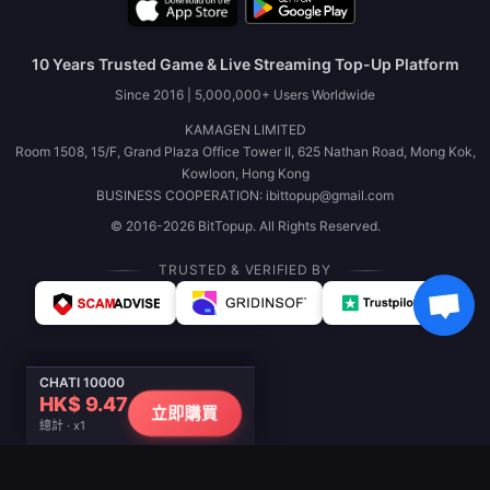
10 Years Trusted Game & Live Streaming Top-Up Platform
Since 2016 | 5,000,000+ Users Worldwide
KAMAGEN LIMITED
Room 1508, 15/F, Grand Plaza Office Tower II, 625 Nathan Road, Mong Kok,
Kowloon, Hong Kong
BUSINESS COOPERATION: ibittopup@gmail.com
© 2016-2026 BitTopup. All Rights Reserved.
TRUSTED & VERIFIED BY
CHATI 10000
HK$ 9.47
立即購買
總計 · x1