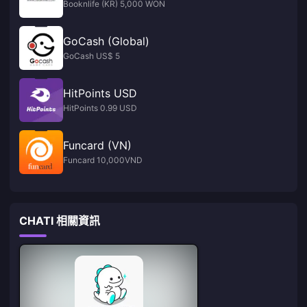
Booknlife (KR) 5,000 WON
GoCash (Global)
GoCash US$ 5
HitPoints USD
HitPoints 0.99 USD
Funcard (VN)
Funcard 10,000VND
CHATI 相關資訊