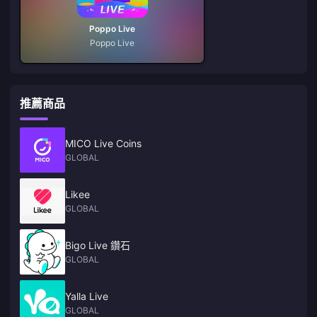
Poppo Live
Poppo Live
推薦商品
MICO Live Coins
GLOBAL
Likee
GLOBAL
Bigo Live 鑽石
GLOBAL
Yalla Live
GLOBAL