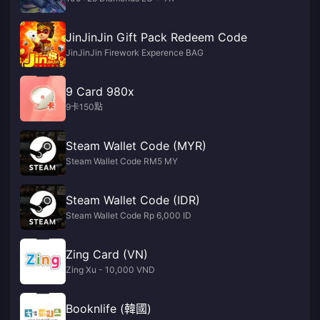
JinJinJin Gift Pack Redeem Code
JinJinJin Firework Experence BAG
9 Card 980x
9卡150點
Steam Wallet Code (MYR)
Steam Wallet Code RM5 MY
Steam Wallet Code (IDR)
Steam Wallet Code Rp 6,000 ID
Zing Card (VN)
Zing Xu - 10,000 VND
Booknlife (韓國)