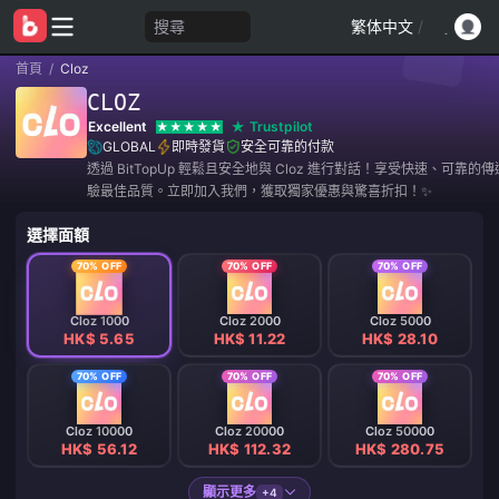
搜尋
繁体中文
/
首頁
/
Cloz
CLOZ
Excellent
Trustpilot
GLOBAL
即時發貨
安全可靠的付款
透過 BitTopUp 輕鬆且安全地與 Cloz 進行對話！享受快速、可靠的
驗最佳品質。立即加入我們，獲取獨家優惠與驚喜折扣！✨
選擇面額
70% OFF
70% OFF
70% OFF
Cloz 1000
Cloz 2000
Cloz 5000
HK$ 5.65
HK$ 11.22
HK$ 28.10
70% OFF
70% OFF
70% OFF
Cloz 10000
Cloz 20000
Cloz 50000
HK$ 56.12
HK$ 112.32
HK$ 280.75
顯示更多
+4