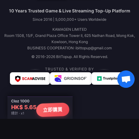
10 Years Trusted Game & Live Streaming Top-Up Platform
Since 2016 | 5,000,000+ Users Worldwide
KAMAGEN LIMITED
Room 1508, 15/F, Grand Plaza Office Tower II, 625 Nathan Road, Mong Kok,
Kowloon, Hong Kong
BUSINESS COOPERATION: ibittopup@gmail.com
© 2016-2026 BitTopup. All Rights Reserved.
TRUSTED & VERIFIED BY
Cloz 1000
HK$ 5.65
立即購買
總計 · x1