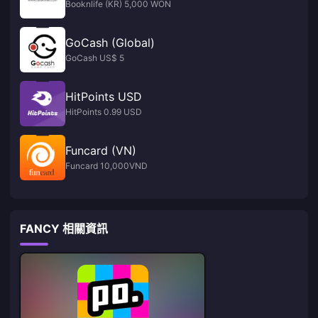
Booknlife (KR) 5,000 WON
GoCash (Global)
GoCash US$ 5
HitPoints USD
HitPoints 0.99 USD
Funcard (VN)
Funcard 10,000VND
FANCY 相關資訊