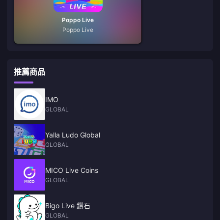
Poppo Live
Poppo Live
推薦商品
IMO
GLOBAL
Yalla Ludo Global
GLOBAL
MICO Live Coins
GLOBAL
Bigo Live 鑽石
GLOBAL