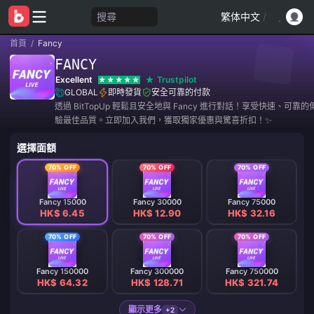
搜尋
繁体中文
/
首頁
/
Fancy
FANCY
Excellent
Trustpilot
GLOBAL
即時發貨
安全可靠的付款
透過 BitTopUp 輕鬆且安全地與 Fancy 進行對話！享受快速、可靠
驗最佳品質。立即加入我們，獲取獨家優惠與驚喜折扣！✨
選擇面額
70% OFF
70% OFF
70% OFF
Fancy 15000
Fancy 30000
Fancy 75000
HK$ 6.45
HK$ 12.90
HK$ 32.16
70% OFF
70% OFF
70% OFF
Fancy 150000
Fancy 300000
Fancy 750000
HK$ 64.32
HK$ 128.71
HK$ 321.74
顯示更多
+2