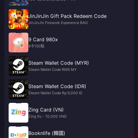
JinJinJin Gift Pack Redeem Code
JinJinJin Firework Experence BAG
9 Card 980x
9卡150點
Steam Wallet Code (MYR)
Steam Wallet Code RM5 MY
Steam Wallet Code (IDR)
Steam Wallet Code Rp 6,000 ID
Zing Card (VN)
Zing Xu - 10,000 VND
Booknlife (韓國)