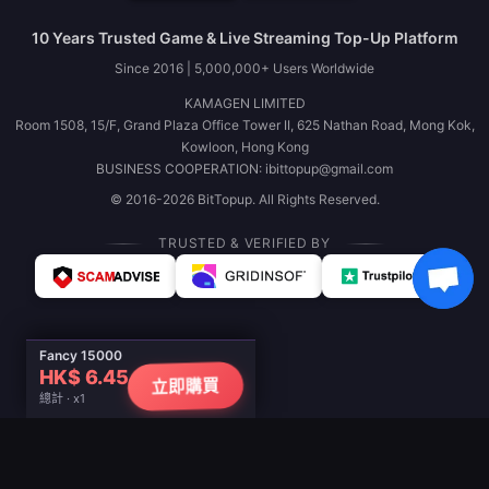
10 Years Trusted Game & Live Streaming Top-Up Platform
Since 2016 | 5,000,000+ Users Worldwide
KAMAGEN LIMITED
Room 1508, 15/F, Grand Plaza Office Tower II, 625 Nathan Road, Mong Kok,
Kowloon, Hong Kong
BUSINESS COOPERATION: ibittopup@gmail.com
© 2016-2026 BitTopup. All Rights Reserved.
TRUSTED & VERIFIED BY
Fancy 15000
HK$ 6.45
立即購買
總計 · x1