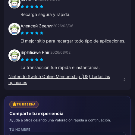
minutos en responder, lo que me puso ansioso, pero
finalmente la recarga se realizó. Sería mucho mejor si
Recarga segura y rápida.
el soporte respondiera más rápido.
Алексей Зеелиг
2026/08/06
El mejor sitio para recargar todo tipo de aplicaciones.
Siphilisiwe Phiri
2026/08/02
La transacción fue rápida e instantánea.
Nintendo Switch Online Membership (US) Todas las
opiniones
TU RESEÑA
Comparte tu experiencia
Ayuda a otros dejando una valoración rápida a continuación.
TU NOMBRE