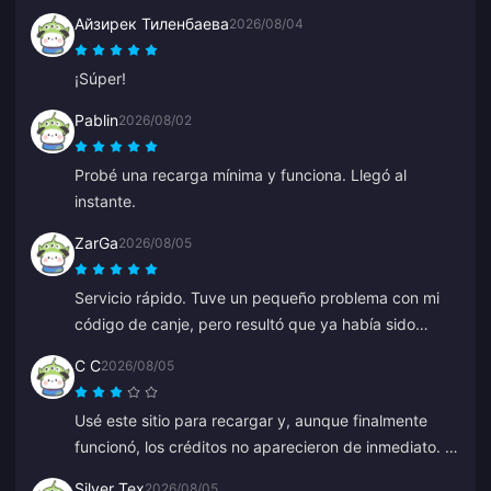
Айзирек Тиленбаева
2026/08/04
¡Súper!
Pablin
2026/08/02
Probé una recarga mínima y funciona. Llegó al
instante.
ZarGa
2026/08/05
Servicio rápido. Tuve un pequeño problema con mi
código de canje, pero resultó que ya había sido
entregado y se había ido a mi carpeta de spam.
C C
2026/08/05
Después de contactar al soporte, el problema se
resolvió, guiado por Anna.
Usé este sitio para recargar y, aunque finalmente
funcionó, los créditos no aparecieron de inmediato. El
servicio de atención al cliente tardó al menos 5
Silver Tex
2026/08/05