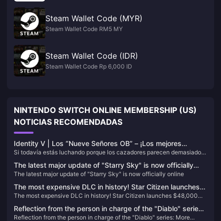
Steam Wallet Code (MYR)
Steam Wallet Code RM5 MY
Steam Wallet Code (IDR)
Steam Wallet Code Rp 6,000 ID
NINTENDO SWITCH ONLINE MEMBERSHIP (US)
NOTICIAS RECOMENDADAS
Identity V | Los “Nueve Señores OB” – ¡Los mejores
Si todavía estás luchando porque los cazadores parecen demasiado
Supervivientes para Kiting y Obstaculización de alto nivel!
fuertes para contrarrestar, o tus compañeros de equipo son demasiado
The latest major update of "Starry Sky" is now officially
débiles y juegan sin ninguna personalidad, y te ves obligado a cargar
The latest major update of "Starry Sky" is now officially online
online
con cada partida solo, ¡entonces entrenar a los siguientes personajes
es el camino a seguir!
The most expensive DLC in history! Star Citizen launches
The most expensive DLC in history! Star Citizen launches $48,000
$48,000 bundle
bundle
Reflection from the person in charge of the "Diablo" series:
Reflection from the person in charge of the "Diablo" series: More
More emphasis should be placed on player fun rather than