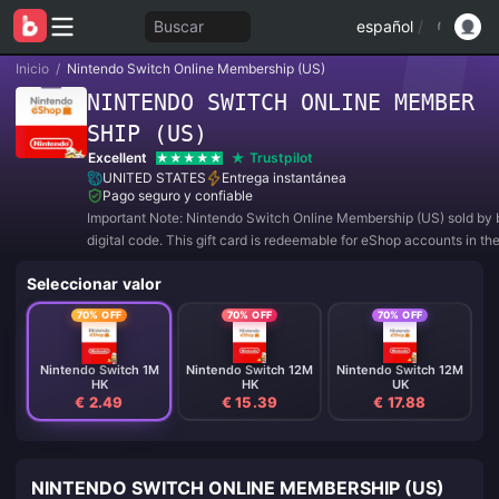
Buscar
español
/
Inicio
/
Nintendo Switch Online Membership (US)
NINTENDO SWITCH ONLINE MEMBER
SHIP (US)
Excellent
Trustpilot
UNITED STATES
Entrega instantánea
Pago seguro y confiable
Important Note: Nintendo Switch Online Membership (US) sold by b
digital code. This gift card is redeemable for eShop accounts in th
States region.
Seleccionar valor
70% OFF
70% OFF
70% OFF
Nintendo Switch 1M
Nintendo Switch 12M
Nintendo Switch 12M
HK
HK
UK
€ 2.49
€ 15.39
€ 17.88
NINTENDO SWITCH ONLINE MEMBERSHIP (US)