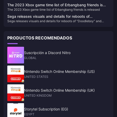
emphasis should be placed on player fun rather than frequent nerfs
frequent nerfs
The 2023 Xbox game time list of Erbangbang friends is
The 2023 Xbox game time list of Erbangbang friends is released
released
Sega releases visuals and details for reboots of
Sega releases visuals and details for reboots of "Doodleboy" and
"Doodleboy" and "Crazy Taxi"
"Crazy Taxi"
PRODUCTOS RECOMENDADOS
Suscripción a Discord Nitro
GLOBAL
Nintendo Switch Online Membership (US)
UNITED STATES
Nintendo Switch Online Membership (UK)
UNITED KINGDOM
Storytel Subscription (EG)
EGYPT