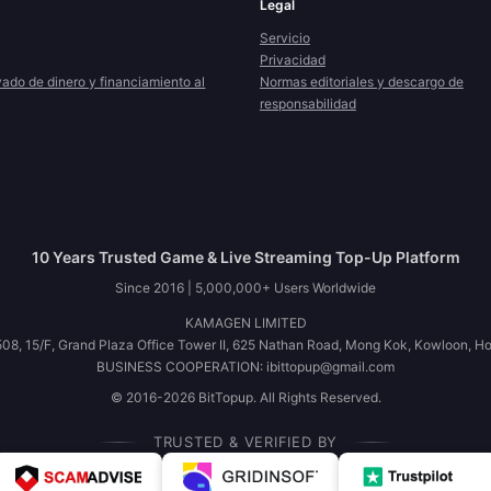
Legal
Servicio
Privacidad
vado de dinero y financiamiento al
Normas editoriales y descargo de
responsabilidad
10 Years Trusted Game & Live Streaming Top-Up Platform
Since 2016 | 5,000,000+ Users Worldwide
KAMAGEN LIMITED
08, 15/F, Grand Plaza Office Tower II, 625 Nathan Road, Mong Kok, Kowloon, H
BUSINESS COOPERATION: ibittopup@gmail.com
© 2016-2026 BitTopup. All Rights Reserved.
TRUSTED & VERIFIED BY