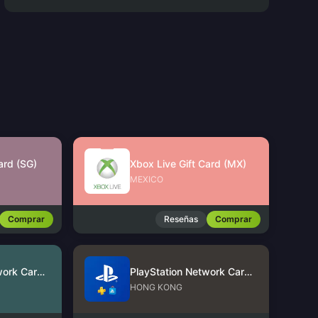
ard (SG)
Xbox Live Gift Card (MX)
MEXICO
Comprar
Reseñas
Comprar
PlayStation Network Card (US)
PlayStation Network Card (HK)
HONG KONG