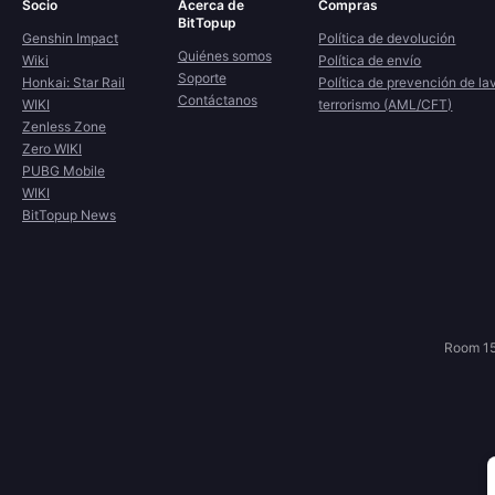
Socio
Acerca de
Compras
BitTopup
Genshin Impact
Política de devolución
Quiénes somos
Wiki
Política de envío
Soporte
Honkai: Star Rail
Política de prevención de la
Contáctanos
WIKI
terrorismo (AML/CFT)
Zenless Zone
Zero WIKI
PUBG Mobile
WIKI
BitTopup News
Room 15