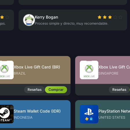
Kerry Bogan
gas.
Proceso simple y directo, muy recomendable.
Xbox Live Gift Card (BR)
Xbox Live Gift C
BRAZIL
SINGAPORE
Reseñas
Comprar
Reseñas
Steam Wallet Code (IDR)
INDONESIA
UNITED STATES