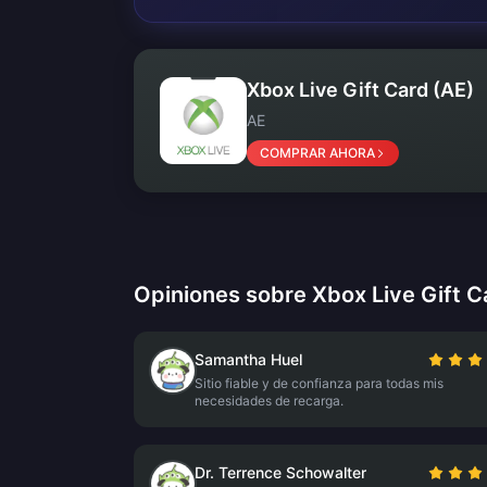
Xbox Live Gift Card (AE)
AE
COMPRAR AHORA
Opiniones sobre Xbox Live Gift C
Samantha Huel
Sitio fiable y de confianza para todas mis
necesidades de recarga.
Dr. Terrence Schowalter