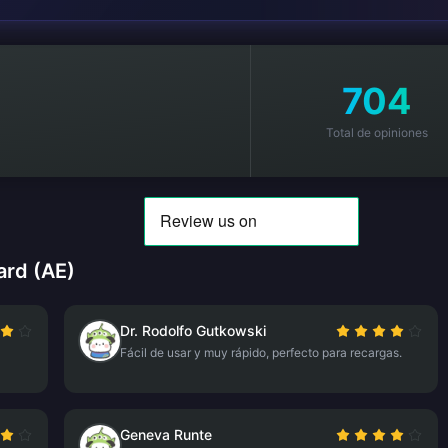
704
Total de opiniones
ard (AE)
Dr. Rodolfo Gutkowski
Fácil de usar y muy rápido, perfecto para recargas.
Geneva Runte