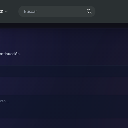
RD
ontinuación.