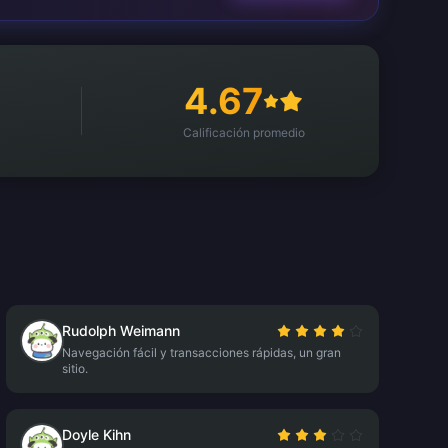
4.67
Calificación promedio
Rudolph Weimann
Navegación fácil y transacciones rápidas, un gran
sitio.
Doyle Kihn