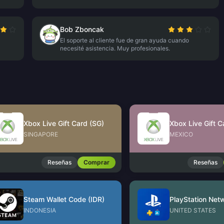
Bob Zboncak
El soporte al cliente fue de gran ayuda cuando
necesité asistencia. Muy profesionales.
Xbox Live Gift Card (SG)
Xbox Live Gift 
SINGAPORE
MEXICO
Reseñas
Comprar
Reseñas
Steam Wallet Code (IDR)
INDONESIA
UNITED STATES