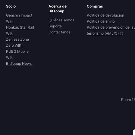
Socio
Acerca de
Compras
BitTopup
Genshin Impact
Política de devolución
Quiénes somos
Wiki
Política de envío
Soporte
Honkai: Star Rail
Política de prevención de la
Contáctanos
WIKI
terrorismo (AML/CFT)
Zenless Zone
Zero WIKI
PUBG Mobile
WIKI
BitTopup News
Room 15