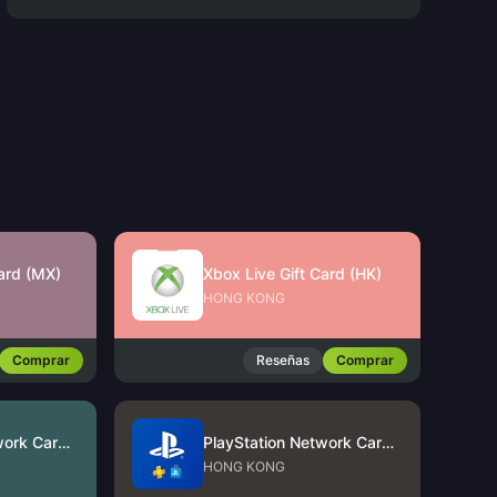
Card (MX)
Xbox Live Gift Card (HK)
HONG KONG
Comprar
Reseñas
Comprar
PlayStation Network Card (US)
PlayStation Network Card (HK)
HONG KONG