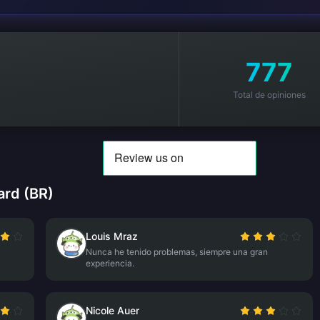
777
Total de opiniones
ard (BR)
Louis Mraz
Nunca he tenido problemas, siempre una gran
experiencia.
Nicole Auer