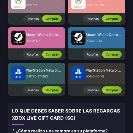
MEXICO
HONG KONG
Reseñas
Comprar
Reseñas
Comprar
Steam Wallet Code (MYR)
Steam Wallet Code (IDR)
MALAYSIA
INDONESIA
Reseñas
Comprar
Reseñas
Comprar
PlayStation Network Card (US)
PlayStation Network Card (HK)
UNITED STATES
HONG KONG
Reseñas
Comprar
Reseñas
Comprar
LO QUE DEBES SABER SOBRE LAS RECARGAS
XBOX LIVE GIFT CARD (SG)
1.
¿Cómo realizo una compra en su plataforma?