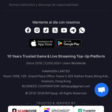
Normas editoriales y descargo de responsabilidad
Mantente al día con nosotros
10 Years Trusted Game & Live Streaming Top-Up Platform
Since 2016 | 5,000,000+ Users Worldwide
KAMAGEN LIMITED
Room 1508, 15/F, Grand Plaza Office Tower II, 625 Nathan Road, Mong Kok,
Kowloon, Hong Kong
BUSINESS COOPERATION: ibittopup@gmail.com
© 2016-2026 BitTopup. All Rights Reserved.
TRUSTED & VERIFIED BY