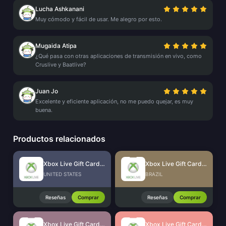
Lucha Ashkanani
Muy cómodo y fácil de usar. Me alegro por esto.
Mugaida Atipa
¿Qué pasa con otras aplicaciones de transmisión en vivo, como
Cruslive y Baatlive?
Juan Jo
Excelente y eficiente aplicación, no me puedo quejar, es muy
buena.
Productos relacionados
Xbox Live Gift Card (US)
Xbox Live Gift Card (BR)
UNITED STATES
BRAZIL
Reseñas
Comprar
Reseñas
Comprar
Xbox Live Gift Card (MX)
Xbox Live Gift Card (HK)