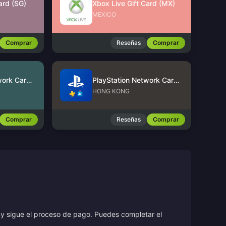
ard (SG)
Xbox Live Gift Card (MX)
MEXICO
Comprar
Reseñas
Comprar
PlayStation Network Card (US)
PlayStation Network Card (HK)
HONG KONG
Comprar
Reseñas
Comprar
r y sigue el proceso de pago. Puedes completar el