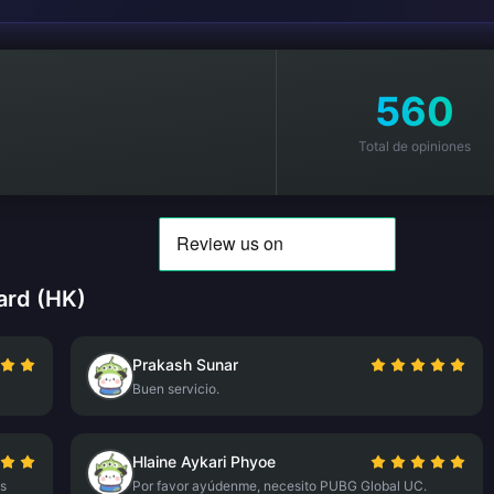
560
Total de opiniones
ard (HK)
Prakash Sunar
Buen servicio.
Hlaine Aykari Phyoe
is
Por favor ayúdenme, necesito PUBG Global UC.