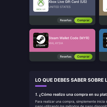
Xbox Live Gift Card (US)
UNITED STATES
Reseñas
Comprar
Steam Wallet Code (MYR)
MALAYSIA
Reseñas
Comprar
LO QUE DEBES SABER SOBRE 
1.
¿Cómo realizo una compra en su pla
Para realizar una compra, simplemente inicia 
pago utilizando los métodos de pago disponib