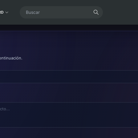
RD
ontinuación.