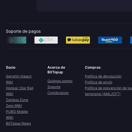
Soporte de pagos
Socio
Acerca de
Compras
BitTopup
Genshin Impact
Política de devolución
Quiénes somos
Wiki
Política de envío
Soporte
Honkai: Star Rail
Política de prevención de la
Contáctanos
WIKI
terrorismo (AML/CFT)
Zenless Zone
Zero WIKI
PUBG Mobile
WIKI
BitTopup News