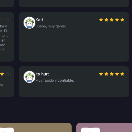
Kati
aba y
Bueno, muy genial.
a. El
nte la
a en
esan
ería
its hurt
Muy rápido y confiable.
me