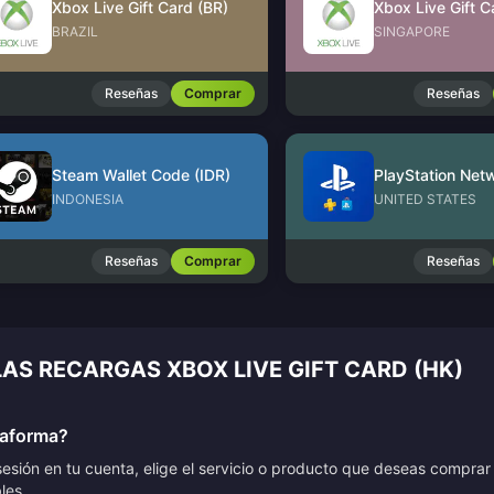
Xbox Live Gift Card (BR)
Xbox Live Gift C
BRAZIL
SINGAPORE
Reseñas
Comprar
Reseñas
Steam Wallet Code (IDR)
INDONESIA
UNITED STATES
Reseñas
Comprar
Reseñas
LAS RECARGAS XBOX LIVE GIFT CARD (HK)
taforma?
sesión en tu cuenta, elige el servicio o producto que deseas compra
les.