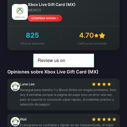
Xbox Live Gift Card (MX)
MEXICO
COMPRAR AHORA
825
4.70
Total de opiniones
Calificación promedio
Opiniones sobre Xbox Live Gift Card (MX)
Luna Lee
Recargué para Identity V y Blood Strike sin ningún problema. Solo
doy 4 estrellas porque la página de pago tuvo un error una vez,
pero el soporte lo solucionó súper rápido. ¡Excelentes precios y
selección de juegos!
Wali
El programa es confiable y rápido en las transacciones, el mejor