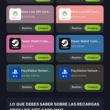
Xbox Live Gift Card (SG)
Xbox Live Gift Card (HK)
SINGAPORE
HONG KONG
Reseñas
Comprar
Reseñas
Comprar
Steam Wallet Code (MYR)
Steam Wallet Code (IDR)
MALAYSIA
INDONESIA
Reseñas
Comprar
Reseñas
Comprar
PlayStation Network Card (US)
PlayStation Network Card (HK)
UNITED STATES
HONG KONG
Reseñas
Comprar
Reseñas
Comprar
LO QUE DEBES SABER SOBRE LAS RECARGAS