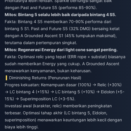
Prioritasnya lebih rendah. Sparkle berfungsi sangat baik
dengan Past and Future S5 (performa 85-90%).
Mitos: Bintang 5 selalu lebih baik daripada bintang 4 S5.
Fakta: Bintang 4 S5 memberikan 70-90% performa dari
bintang 5 S1. Past and Future S5 (32% DMG) bersaing ketat
dengan A Grounded Ascent S1 (45% tumpukan maksimal),
terutama dalam pertempuran singkat.
Mitos: Regenerasi Energy dari light cone sangat penting.
Fakta: Optimasi relic yang tepat (ERR rope + substat) biasanya
sudah memberikan Energy yang cukup. A Grounded Ascent
menawarkan kenyamanan, bukan keharusan.
Diminishing Returns (Penurunan Hasil)
Progres kekuatan: Kemampuan dasar (100%) → Relic (+30%)
→ LC bintang 4 (+15%) → LC bintang 5 (+10%) → Eidolon (+5-
15%) → Superimposition LC (+3-5%).
Investasi awal (karakter, relic) memberikan peningkatan
terbesar. Optimasi tahap akhir (LC bintang 5, Eidolon,
superimposition) menawarkan keuntungan lebih kecil dengan
biaya lebih tinggi.