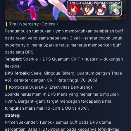
Tim Hypercarry (Optimal)
Pengumpulan tumpukan Hymn membutuhkan pemberian buff
pada rekan yang sama sebanyak 3 kali—sangat cocok untuk
hypercarry di mana Sparkle terus-menerus memberikan buff
pada satu DPS.
Templat:
Sparkle + DPS Quantum CRIT + sustain + dukungan
fleksibel
DPS Terbaik:
Seele, Qingque (sinergi Quantum dengan Trace
A6), karakter dengan CRIT Rate tinggi (70-80%)
Komposisi Dual DPS (Efektivitas Berkurang)
Sparkle harus memilih DPS mana yang menerima tumpukan
Hymn. Berganti-ganti target mencegah tercapainya nilai
tumpukan maksimal (15-30% DMG vs 45%).
Strategi:
Primer/Sekunder: Tumpuk semua buff pada DPS utama
Bergantian: Jaga 1-2 tumpukan pada keduanya (efektivitas