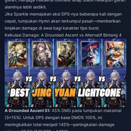
alaminya lebih sedikit.
Jika Sparkle memajukan aksi DPS-nya beberapa kali dengan
cepat, tumpukan Hymn akan terkumpul pesat—memberikan
lonjakan damage di awal bagi karakter tipe burst.
Kalkulasi Damage: A Grounded Ascent vs Alternatif Bintang 4
A Grounded Ascent S1:
45% DMG pada tumpukan maksimal
(3×15%). Untuk DPS dengan base DMG% 100%, ini
meningkatkan total menjadi 145%—peningkatan damage