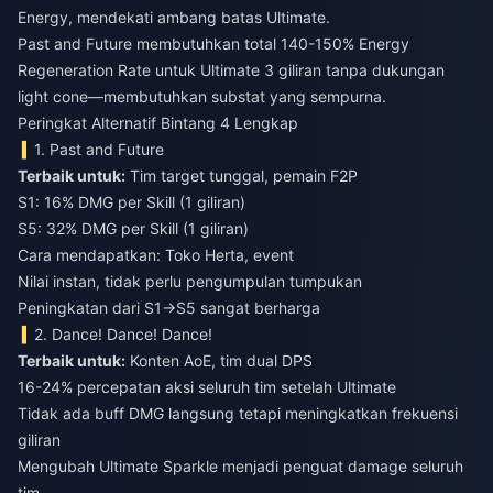
Energy, mendekati ambang batas Ultimate.
Past and Future membutuhkan total 140-150% Energy
Regeneration Rate untuk Ultimate 3 giliran tanpa dukungan
light cone—membutuhkan substat yang sempurna.
Peringkat Alternatif Bintang 4 Lengkap
1. Past and Future
Terbaik untuk:
Tim target tunggal, pemain F2P
S1: 16% DMG per Skill (1 giliran)
S5: 32% DMG per Skill (1 giliran)
Cara mendapatkan: Toko Herta, event
Nilai instan, tidak perlu pengumpulan tumpukan
Peningkatan dari S1→S5 sangat berharga
2. Dance! Dance! Dance!
Terbaik untuk:
Konten AoE, tim dual DPS
16-24% percepatan aksi seluruh tim setelah Ultimate
Tidak ada buff DMG langsung tetapi meningkatkan frekuensi
giliran
Mengubah Ultimate Sparkle menjadi penguat damage seluruh
tim