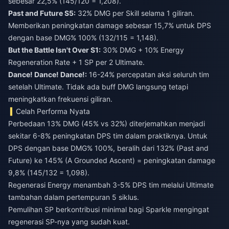
sebesar 22,5% (145/120 = 1,208).
Past and Future S5:
32% DMG per Skill selama 1 giliran.
Memberikan peningkatan damage sebesar 15,7% untuk DPS
dengan base DMG% 100% (132/115 = 1,148).
But the Battle Isn't Over S1:
30% DMG + 10% Energy
Regeneration Rate + 1 SP per 2 Ultimate.
Dance! Dance! Dance!:
16-24% percepatan aksi seluruh tim
setelah Ultimate. Tidak ada buff DMG langsung tetapi
meningkatkan frekuensi giliran.
Celah Performa Nyata
Perbedaan 13% DMG (45% vs 32%) diterjemahkan menjadi
sekitar 6-8% peningkatan DPS tim dalam praktiknya. Untuk
DPS dengan base DMG% 100%, beralih dari 132% (Past and
Future) ke 145% (A Grounded Ascent) = peningkatan damage
9,8% (145/132 = 1,098).
Regenerasi Energy menambah 3-5% DPS tim melalui Ultimate
tambahan dalam pertempuran 5 siklus.
Pemulihan SP berkontribusi minimal bagi Sparkle mengingat
regenerasi SP-nya yang sudah kuat.