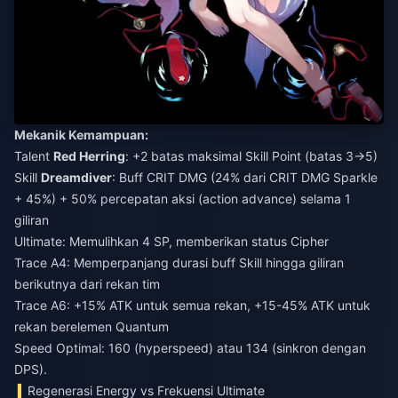
Mekanik Kemampuan:
Talent
Red Herring
: +2 batas maksimal Skill Point (batas 3→5)
Skill
Dreamdiver
: Buff CRIT DMG (24% dari CRIT DMG Sparkle
+ 45%) + 50% percepatan aksi (action advance) selama 1
giliran
Ultimate: Memulihkan 4 SP, memberikan status Cipher
Trace A4: Memperpanjang durasi buff Skill hingga giliran
berikutnya dari rekan tim
Trace A6: +15% ATK untuk semua rekan, +15-45% ATK untuk
rekan berelemen Quantum
Speed Optimal: 160 (hyperspeed) atau 134 (sinkron dengan
DPS).
Regenerasi Energy vs Frekuensi Ultimate