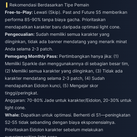
Rekomendasi Berdasarkan Tipe Pemain
Free-to-Play:
Lewati (Skip). Past and Future S5 memberikan
performa 85-90% tanpa biaya gacha. Prioritaskan
mendapatkan karakter baru daripada optimasi light cone.
Pengecualian:
Sudah memiliki semua karakter yang
diinginkan, tidak ada banner mendatang yang menarik minat
Anda selama 2-3 patch.
Pemegang Monthly Pass:
Pertimbangkan hanya jika: (1)
Memiliki Sparkle dan menggunakannya di sebagian besar tim,
(2) Memiliki semua karakter yang diinginkan, (3) Tidak ada
karakter mendatang selama 2-3 patch, (4) Sudah
mendapatkan Eidolon kunci, (5) Mengejar skor
tinggi/peringkat.
Anggaran: 70-80% Jade untuk karakter/Eidolon, 20-30% untuk
light cone.
Whale:
Dapatkan untuk optimasi. Berhenti di S1—peningkatan
S2-S5 tidak sebanding dengan biaya eksponensialnya.
Prioritaskan Eidolon karakter sebelum melakukan
superimposition light cone.