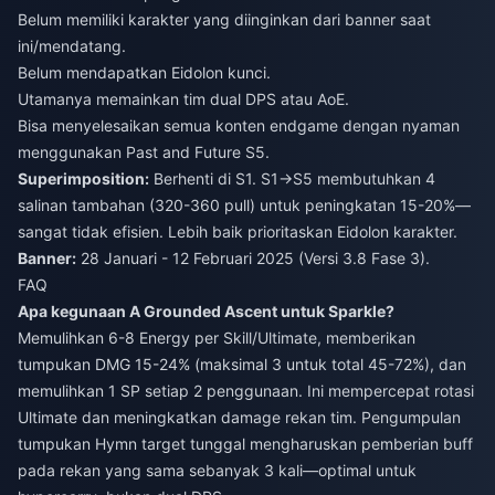
Belum memiliki karakter yang diinginkan dari banner saat
ini/mendatang.
Belum mendapatkan Eidolon kunci.
Utamanya memainkan tim dual DPS atau AoE.
Bisa menyelesaikan semua konten endgame dengan nyaman
menggunakan Past and Future S5.
Superimposition:
Berhenti di S1. S1→S5 membutuhkan 4
salinan tambahan (320-360 pull) untuk peningkatan 15-20%—
sangat tidak efisien. Lebih baik prioritaskan Eidolon karakter.
Banner:
28 Januari - 12 Februari 2025 (Versi 3.8 Fase 3).
FAQ
Apa kegunaan A Grounded Ascent untuk Sparkle?
Memulihkan 6-8 Energy per Skill/Ultimate, memberikan
tumpukan DMG 15-24% (maksimal 3 untuk total 45-72%), dan
memulihkan 1 SP setiap 2 penggunaan. Ini mempercepat rotasi
Ultimate dan meningkatkan damage rekan tim. Pengumpulan
tumpukan Hymn target tunggal mengharuskan pemberian buff
pada rekan yang sama sebanyak 3 kali—optimal untuk