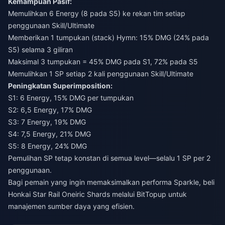
Kemampuan Pasif:
Memulihkan 6 Energy (8 pada S5) ke rekan tim setiap
penggunaan Skill/Ultimate
Memberikan 1 tumpukan (stack) Hymn: 15% DMG (24% pada
S5) selama 3 giliran
Maksimal 3 tumpukan = 45% DMG pada S1, 72% pada S5
Memulihkan 1 SP setiap 2 kali penggunaan Skill/Ultimate
Peningkatan Superimposition:
S1: 6 Energy, 15% DMG per tumpukan
S2: 6,5 Energy, 17% DMG
S3: 7 Energy, 19% DMG
S4: 7,5 Energy, 21% DMG
S5: 8 Energy, 24% DMG
Pemulihan SP tetap konstan di semua level—selalu 1 SP per 2
penggunaan.
Bagi pemain yang ingin memaksimalkan performa Sparkle,
beli
Honkai Star Rail Oneiric Shards
melalui BitTopup untuk
manajemen sumber daya yang efisien.