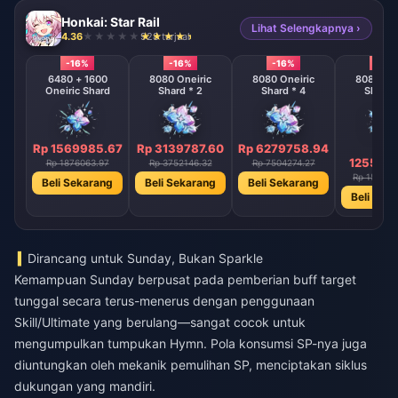
Honkai: Star Rail
Lihat Selengkapnya ›
4.36
928 terjual
-16%
-16%
-16%
-16%
6480 + 1600
8080 Oneiric
8080 Oneiric
8080 One
Oneiric Shard
Shard * 2
Shard * 4
Shard 
Rp 1569985.67
Rp 3139787.60
Rp 6279758.94
Rp
1255951
Rp 1876063.97
Rp 3752146.32
Rp 7504274.27
Rp 150085
Beli Sekarang
Beli Sekarang
Beli Sekarang
Beli Sek
Dirancang untuk Sunday, Bukan Sparkle
Kemampuan Sunday berpusat pada pemberian buff target
tunggal secara terus-menerus dengan penggunaan
Skill/Ultimate yang berulang—sangat cocok untuk
mengumpulkan tumpukan Hymn. Pola konsumsi SP-nya juga
diuntungkan oleh mekanik pemulihan SP, menciptakan siklus
dukungan yang mandiri.