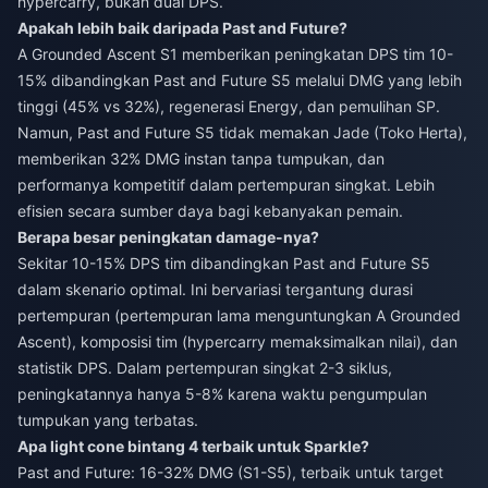
hypercarry, bukan dual DPS.
Apakah lebih baik daripada Past and Future?
A Grounded Ascent S1 memberikan peningkatan DPS tim 10-
15% dibandingkan Past and Future S5 melalui DMG yang lebih
tinggi (45% vs 32%), regenerasi Energy, dan pemulihan SP.
Namun, Past and Future S5 tidak memakan Jade (Toko Herta),
memberikan 32% DMG instan tanpa tumpukan, dan
performanya kompetitif dalam pertempuran singkat. Lebih
efisien secara sumber daya bagi kebanyakan pemain.
Berapa besar peningkatan damage-nya?
Sekitar 10-15% DPS tim dibandingkan Past and Future S5
dalam skenario optimal. Ini bervariasi tergantung durasi
pertempuran (pertempuran lama menguntungkan A Grounded
Ascent), komposisi tim (hypercarry memaksimalkan nilai), dan
statistik DPS. Dalam pertempuran singkat 2-3 siklus,
peningkatannya hanya 5-8% karena waktu pengumpulan
tumpukan yang terbatas.
Apa light cone bintang 4 terbaik untuk Sparkle?
Past and Future: 16-32% DMG (S1-S5), terbaik untuk target