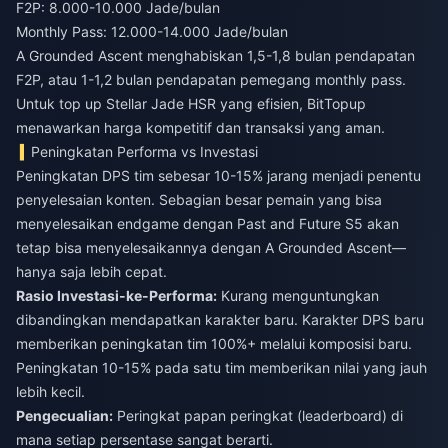
F2P: 8.000-10.000 Jade/bulan
Monthly Pass: 12.000-14.000 Jade/bulan
A Grounded Ascent menghabiskan 1,5-1,8 bulan pendapatan
F2P, atau 1-1,2 bulan pendapatan pemegang monthly pass.
Untuk
top up Stellar Jade HSR
yang efisien, BitTopup
menawarkan harga kompetitif dan transaksi yang aman.
Peningkatan Performa vs Investasi
Peningkatan DPS tim sebesar 10-15% jarang menjadi penentu
penyelesaian konten. Sebagian besar pemain yang bisa
menyelesaikan endgame dengan Past and Future S5 akan
tetap bisa menyelesaikannya dengan A Grounded Ascent—
hanya saja lebih cepat.
Rasio Investasi-ke-Performa:
Kurang menguntungkan
dibandingkan mendapatkan karakter baru. Karakter DPS baru
memberikan peningkatan tim 100%+ melalui komposisi baru.
Peningkatan 10-15% pada satu tim memberikan nilai yang jauh
lebih kecil.
Pengecualian:
Peringkat papan peringkat (leaderboard) di
mana setiap persentase sangat berarti.