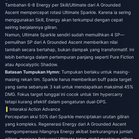
Tambahan 6-8 Energy per Skill/Ultimate dari A Grounded
Ascent mempercepat rotasi Ultimate Sparkle. Karena ia sering
menggunakan Skill, Energy akan terkumpul dengan cepat
seiring berjalannya giliran.
Namun, Ultimate Sparkle sendiri sudah memulihkan 4 SP—
pemulihan SP dari A Grounded Ascent memberikan nilai
tambah secara bertahap, bukan dampak yang transformatif. Ini
lebih berharga dalam pertempuran panjang seperti Pure Fiction
atau Apocalyptic Shadow.
Batasan Tumpukan Hymn:
Tumpukan berlaku untuk masing-
masing rekan tim. Sparkle harus memberikan buff pada target
yang sama sebanyak 3 kali untuk mendapatkan maksimal 45%
DMG. Fokus target tunggal ini cocok untuk tim hypercarry
tetapi kurang efektif dalam pengaturan dual-DPS.
Interaksi Action Advance
Percepatan aksi 50% dari Sparkle menciptakan urutan giliran
yang kompleks. Regenerasi Energy dari A Grounded Ascent
mengompensasi hilangnya Energy akibat berkurangnya jumlah
giliran, menjaga frekuensi Ultimate tetap stabil meskipun giliran