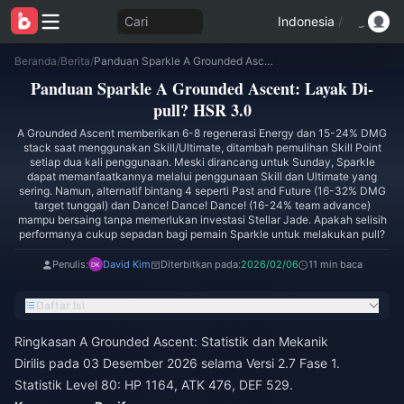
Cari
Indonesia
/
Beranda
/
Berita
/
Panduan Sparkle A Grounded Ascent: Layak Di-pull? HSR 3.0
Panduan Sparkle A Grounded Ascent: Layak Di-
pull? HSR 3.0
A Grounded Ascent memberikan 6-8 regenerasi Energy dan 15-24% DMG
stack saat menggunakan Skill/Ultimate, ditambah pemulihan Skill Point
setiap dua kali penggunaan. Meski dirancang untuk Sunday, Sparkle
dapat memanfaatkannya melalui penggunaan Skill dan Ultimate yang
sering. Namun, alternatif bintang 4 seperti Past and Future (16-32% DMG
target tunggal) dan Dance! Dance! Dance! (16-24% team advance)
mampu bersaing tanpa memerlukan investasi Stellar Jade. Apakah selisih
performanya cukup sepadan bagi pemain Sparkle untuk melakukan pull?
Penulis:
David Kim
Diterbitkan pada:
2026/02/06
11 min baca
Daftar Isi
Ringkasan A Grounded Ascent: Statistik dan Mekanik
Dirilis pada 03 Desember 2026 selama Versi 2.7 Fase 1.
Statistik Level 80: HP 1164, ATK 476, DEF 529.