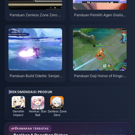
Panduan Zenless Zone Zero O
Panduan Pemilih Agen Gratis Z
peration Bagel | Agustus 2026
ZZ 3.1 | Agustus 2026
Panduan Build Odette: Senjata,
Panduan Daji Honor of Kings: 1
Artefak & Tim Terbaik | Agustu
0 Trik Teratas | Agustus 2026
s 2026
REKOMENDASI PRODUK
Genshin
Honkai: Star
Zenless Zone
Impact
Rail
Zero
PENAWARAN TERBATAS