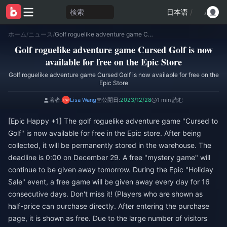
検索
日本语
/
ホーム
/
ニュース
/
Golf roguelike adventure game Cursed Golf is now available for free on the Epic Store
Golf roguelike adventure game Cursed Golf is now
available for free on the Epic Store
Golf roguelike adventure game Cursed Golf is now available for free on the
Epic Store
著者:
Lisa Wang
公開日:
2023/12/28
1 min 読む
[Epic Happy +1] The golf roguelike adventure game "Cursed to
Golf" is now available for free in the Epic store. After being
collected, it will be permanently stored in the warehouse. The
deadline is 0:00 on December 29. A free "mystery game" will
continue to be given away tomorrow. During the Epic "Holiday
Sale" event, a free game will be given away every day for 16
consecutive days. Don't miss it! (Players who are shown as
half-price can purchase directly. After entering the purchase
page, it is shown as free. Due to the large number of visitors