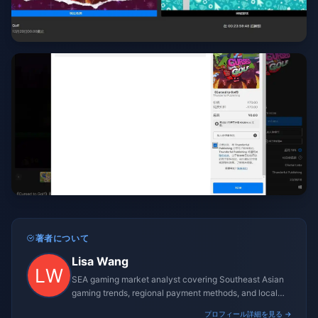
著者について
Lisa Wang
SEA gaming market analyst covering Southeast Asian
gaming trends, regional payment methods, and local
gaming culture.
プロフィール詳細を見る →