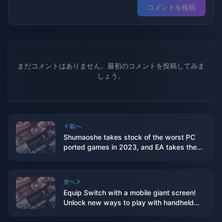
コメントを投稿
まだコメントはありません。最初のコメントを投稿してみま
しょう。
前へ
Shumaoshe takes stock of the worst PC
ported games in 2023, and EA takes the
top three spots on the list
次へ
Equip Switch with a mobile giant screen!
Unlock new ways to play with handheld
devices, in-depth experience with