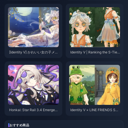
ーム！どれを選ぶべき？
で手に入る！
[Identity V] かわいい女の子メイ
Identity V | Ranking the S-Tier
ンに必須の愛らしいスキンリス
Purple Skins That Rival Golden
ト – どれも本当に貴重です！
Skins in Quality!
Honkai: Star Rail 3.4 Emergenc
Identity V × LINE FRIENDS Sec
y Rerun Adjustment! First 5-Sta
ond Collaboration Skins Revea
r Skin Confirmed! Sam's New F
led! Overwhelming Cuteness Al
orm Incoming
ert!
おすすめ商品