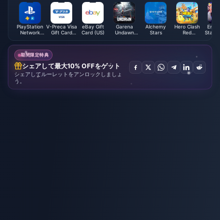
PlayStation
V-Preca Visa
eBay Gift
Garena
Alchemy
Hero Clash
Ense
Network
Gift Card
Card (US)
Undawn
Stars
Red
Stars 
Card (PL)
(JP)
Package
Diamonds
ES Po
(MY)
期間限定特典
シェアして最大10% OFFをゲット
シェアしてルーレットをアンロックしましょ
う。