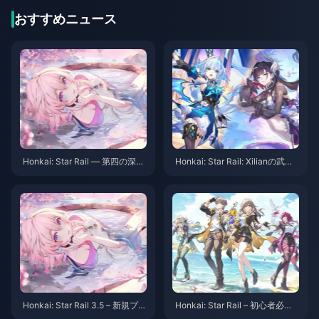
Thunderbird Air 2 smart AR glasses
おすすめニュース
Honkai: Star Rail — 第四の深淵
Honkai: Star Rail: Xilianの武器
が到来！3チーム必要！報酬2
は弓かも？トレイルブレイザー
倍！
の第五の道が明らかに！
Honkai: Star Rail 3.5 – 新規プレ
Honkai: Star Rail – 初心者必見
イヤーにおすすめのトップ3チ
のライトコーン！5つ星も無料