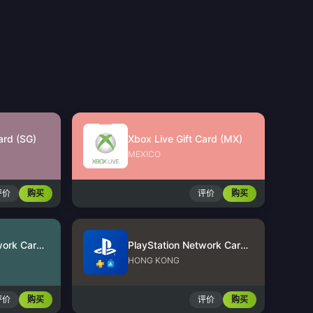
ard (SG)
Xbox Live Gift Card (MX)
MEXICO
评价
购买
评价
购买
PlayStation Network Card (US)
PlayStation Network Card (HK)
HONG KONG
评价
购买
评价
购买