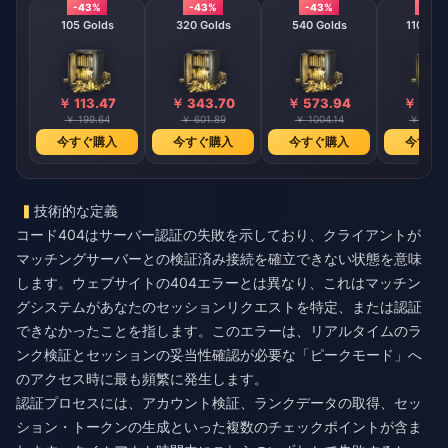
-43%
-43%
-43%
-43
105 Golds
320 Golds
540 Golds
1100 Go
￥ 113.47
￥ 343.70
￥ 573.94
￥ 1147
￥ 199.64
￥ 601.89
￥ 1004.14
￥ 2008
今すぐ購入
今すぐ購入
今すぐ購入
今すぐ
技術的な定義
コード404はサーバー認証の失敗を示しており、クライアントが
マッチングサーバーとの検証済み接続を確立できない状態を意味
します。ウェブサイトの404エラーとは異なり、これはマッチン
グシステムがあなたのセッションリクエストを特定、または認証
できなかったことを指します。このエラーは、リアルタイムのラ
ンク検証とセッションの妥当性確認が必要な「ピークモード」へ
のアクセス時に最も頻繁に発生します。
認証プロセスには、アカウント検証、ランクデータの取得、セッ
ション・トークンの生成といった複数のチェックポイントが含ま