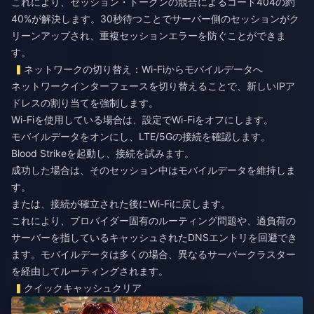
これにより、セッション・トークンの競合によるコード404の約
40%が解決します。30秒待つことでサーバー側のセッションがク
リーンアップされ、重複セッションエラーを防ぐことができま
す。
ネットワークの切り替え：Wi-Fiからモバイルデータへ
ネットワークインターフェースを切り替えることで、新しいIPア
ドレスの割り当てを強制します。
Wi-Fiを使用している場合は、設定でWi-Fiをオフにします。
モバイルデータをオンにし、LTE/5Gの接続を確認します。
Blood Strikeを起動し、接続を試みます。
成功した場合は、そのセッション中はモバイルデータを維持しま
す。
または、接続が確立された後にWi-Fiに戻します。
これにより、プロバイダー固有のルーティング問題や、過負荷の
サーバーを指しているキャッシュされたDNSエントリを回避でき
ます。モバイルデータは多くの場合、異なるサーバークラスター
を経由してルーティングされます。
クイックキャッシュクリア