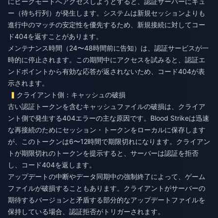
にピークモードへアクセスしようとすると、認証サーバーにキュ
ー（待ち行列）が発生します。システムは新規セッションよりも
進行中のマッチの安定性を優先するため、新規接続に対してコー
ド404を返すことがあります。
メンテナンス時間（24〜48時間前に告知）は、認証サービスが一
時的に停止されます。この期間中にアクセスを試みると、認証エ
ンドポイントから有効な応答が返されないため、コード404が表
示されます。
クライアント側：キャッシュの破損
古い認証トークンを含むキャッシュファイルの破損は、クライア
ント側で発生する404エラーの主な原因です。Blood Strikeは迅速
な再接続のためにセッション・トークンをローカルに保存します
が、このトークンは6〜12時間で期限切れになります。クライアン
トが期限切れのトークンを提示すると、サーバーは認証を拒否
し、コード404を返します。
アップデートの中断やデータ同期中の強制終了によって、ゲーム
ファイルが破損することもあります。クライアントがサーバーの
期待するバージョンと矛盾する部分的なアップデートファイルを
保持している場合、認証拒否がトリガーされます。