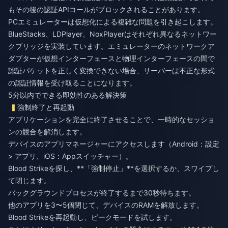
もその後の認証APIコールがブロックされることがあります。
PCエミュレーターは仮想化による複雑な問題を引き起こします。
BlueStacks、LDPlayer、NoxPlayerはそれぞれ異なるネットワー
クブリッジを実装しています。エミュレーターのネットワークア
ダプターが仮想インターフェースと物理インターフェースの間で
認証パケットを正しく変換できない場合、サーバーは不正な形式
の認証情報を受け取ることになります。
5分以内でできる即効性のある解決策
強制終了と再起動
アプリケーションを完全に終了させることで、一時的なセッショ
ンの競合を解消します。
デバイスのアプリマネージャーにアクセスします（Android：設定
> アプリ、iOS：Appスイッチャー）。
Blood Strikeを探し、**「強制停止」**を選択するか、スワイプし
て閉じます。
バックグラウンドプロセスが終了するまで30秒待ちます。
他のアプリを3〜5個閉じて、デバイスのRAMを解放します。
Blood Strikeを再起動し、ピークモードを試します。