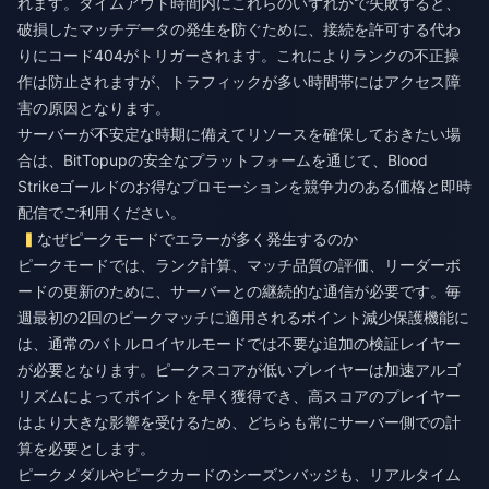
れます。タイムアウト時間内にこれらのいずれかで失敗すると、
破損したマッチデータの発生を防ぐために、接続を許可する代わ
りにコード404がトリガーされます。これによりランクの不正操
作は防止されますが、トラフィックが多い時間帯にはアクセス障
害の原因となります。
サーバーが不安定な時期に備えてリソースを確保しておきたい場
合は、BitTopupの安全なプラットフォームを通じて、
Blood
Strikeゴールドのお得なプロモーション
を競争力のある価格と即時
配信でご利用ください。
なぜピークモードでエラーが多く発生するのか
ピークモードでは、ランク計算、マッチ品質の評価、リーダーボ
ードの更新のために、サーバーとの継続的な通信が必要です。毎
週最初の2回のピークマッチに適用されるポイント減少保護機能に
は、通常のバトルロイヤルモードでは不要な追加の検証レイヤー
が必要となります。ピークスコアが低いプレイヤーは加速アルゴ
リズムによってポイントを早く獲得でき、高スコアのプレイヤー
はより大きな影響を受けるため、どちらも常にサーバー側での計
算を必要とします。
ピークメダルやピークカードのシーズンバッジも、リアルタイム