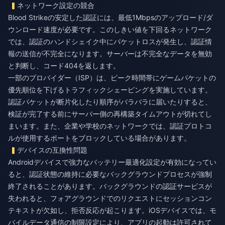
ネットワーク設定の競合
Blood Strikeの安定した認証には、最低1Mbpsのアップロード/ダ
ウンロード速度が必要です。このしきい値を下回るネットワーク
では、認証のハンドシェイク中にパケットロスが発生し、認証情
報の送信が不完全になります。サーバーは不完全なデータを無効
と判断し、コード404を返します。
一部のプロバイダー（ISP）は、ピーク時間帯にゲームパケットの
優先順位を下げるトラフィックシェーピングを実施しています。
認証パケットが断片化したり順序がバラバラに届いたりすると、
検証が完了する前にサーバー側の再構築タイムアウトが切れてし
まいます。また、企業や学校のネットワークでは、認証プロトコ
ルが使用するポートをブロックしている場合があります。
デバイスの互換性問題
Androidデバイスで強力なバッテリー最適化設定が有効になってい
ると、認証状態の維持に必要なバックグラウンドプロセスが強制
終了されることがあります。バックグラウンドの認証サービスが
失われると、フォアグラウンドでのリクエストにセッションコン
テキストが欠如し、拒否反応が起こります。iOSデバイスでは、モ
バイルデータ通信の制限設定により、アプリの起動は許可されて