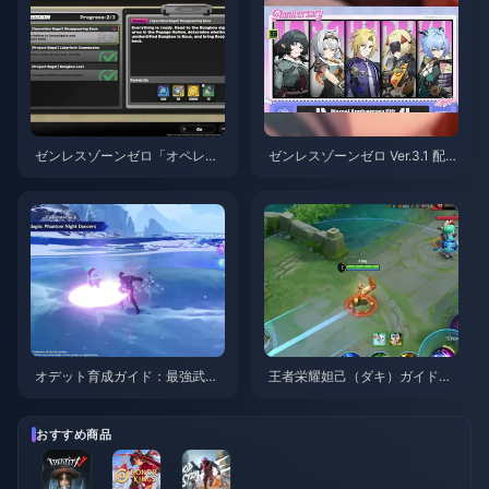
ゼンレスゾーンゼロ「オペレー
ゼンレスゾーンゼロ Ver.3.1 配布
ション・ベーグル」攻略ガイド
S級エージェント選択ガイド | 2
| 2026年8月
026年8月
オデット育成ガイド：最強武
王者栄耀妲己（ダキ）ガイド：
器、聖遺物、パーティ編成 | 20
知っておくべき10のテクニック
26年8月
| 2026年8月
おすすめ商品