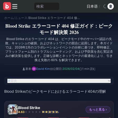
検索
日本语
/
ホーム
/
ニュース
/
Blood Strike エラーコード 404 修正ガイド：ピークモード解決策 2026
Blood Strike エラーコード 404 修正ガイド：ピーク
モード解決策 2026
Blood Strike のエラーコード 404 は、ピークモード中のサーバー認証の失
敗、キャッシュの破損、およびネットワークの競合に起因します。本ガイド
では、2026年2月のコラボレーションイベントの分析に基づき、即時修正、
プラットフォーム別のトラブルシューティング、および予防策を含む実証済
みの解決策を提供します。正確な診断とネットワークの最適化により、引き
換え失敗の 60% を解決できます。
著者:
David Kim
公開日:
2026/02/04
1 min 読む
目次
Blood Strikeのピークモードにおけるエラーコード404の理解
Blood Strike
もっと見る ›
4.63
786 販売済み