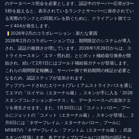
のデータベース照会を必要とします。認証中のサーバー応答が3〜
5秒を超えると、表示されているランクとサーバーに保存されてい
る実際のランクとの同期ズレを防ぐために、クライアント側でコ
ード404が発生します。
2026年2月のコラボレーション：新たな要因
2026年2月のコラボレーションでは、期間限定のシステムが導入
され、認証の複雑さが増しています。2026年1月29日からは、ス
トライカースキン「エマ - 照れ顔」とピボット補給箱引換券が開
始され、続いて2月1日にはゴールド補給箱ガチャが登場します。
これらの期間限定報酬は、サーバー側で有効期間の検証が必要と
なるため、認証ステップが追加されます。
アップグレードされたエリート/プレミアムストライクパスを通じ
てエマの「ロイヤル（エターナル級）」スキンが手に入る「2026
スタンプコレクションボーナス」も、データベースへの追加クエ
リを発生させます。また、1月30日には「コメットバロー」プー
ルにジェットの「コメット（エターナル級）」スキンが登場し、2
月6日には「ネザーフレイム・エターナルバロー」プールに
M1887の「ネザーフレイム・ファントム（エターナル級）」武器
スキンが登場します。各アクティブなプールには個別の認証チェ