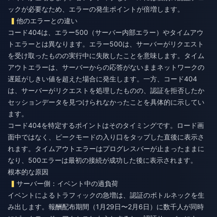
ックが必要なため、エラーの発生ポイントが倍増します。
他のエラーとの違い
コード404は、エラー500（サーバー内部エラー）やタイムアウ
トエラーとは異なります。エラー500は、サーバーがリクエスト
を受け取ったものの実行中に失敗したことを意味します。タイム
アウトエラーは、サーバーからの応答がないままネットワークの
遅延がしきい値を超えた場合に発生します。一方、コード404
は、サーバーがリクエストを処理したものの、認証を拒否したか
セッションデータを見つけられなかったことを具体的に示してい
ます。
コード404を特定するポイントはそのタイミングです。ロード画
面中ではなく、ピークモードの入り口をタップした直後に表示さ
れます。タイムアウトエラーはプログレスバーが止まったままに
なり、500エラーは最初の接続が成功した後に表示されます。
根本的な原因
サーバー側：イベント中の過負荷
イベントによるトラフィックの急増は、認証のボトルネックを生
み出します。報酬配布期間（1月29日〜2月6日）に数千人が同時