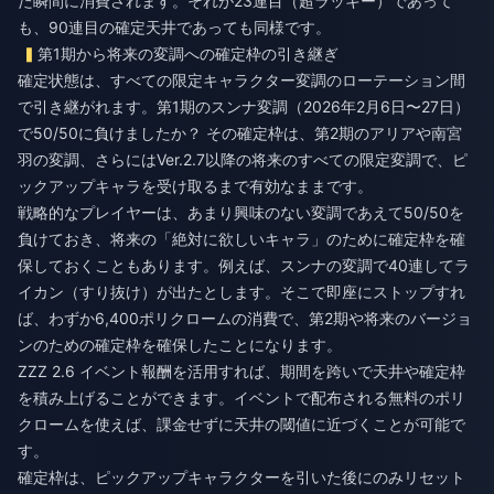
た瞬間に消費されます。それが23連目（超ラッキー）であって
も、90連目の確定天井であっても同様です。
第1期から将来の変調への確定枠の引き継ぎ
確定状態は、すべての限定キャラクター変調のローテーション間
で引き継がれます。第1期のスンナ変調（2026年2月6日〜27日）
で50/50に負けましたか？ その確定枠は、第2期のアリアや南宮
羽の変調、さらにはVer.2.7以降の将来のすべての限定変調で、ピ
ックアップキャラを受け取るまで有効なままです。
戦略的なプレイヤーは、あまり興味のない変調であえて50/50を
負けておき、将来の「絶対に欲しいキャラ」のために確定枠を確
保しておくこともあります。例えば、スンナの変調で40連してラ
イカン（すり抜け）が出たとします。そこで即座にストップすれ
ば、わずか6,400ポリクロームの消費で、第2期や将来のバージョ
ンのための確定枠を確保したことになります。
ZZZ 2.6 イベント報酬
を活用すれば、期間を跨いで天井や確定枠
を積み上げることができます。イベントで配布される無料のポリ
クロームを使えば、課金せずに天井の閾値に近づくことが可能で
す。
確定枠は、ピックアップキャラクターを引いた後にのみリセット