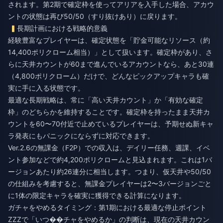
されます。第2期で確定枠を使ってアリアを入手した場合、アカウ
ントの状態は再び50/50（すり抜けあり）に戻ります。
長期計画における戦略的意義
経験豊富なプレイヤーは、確定状態を「貯金可能なリソース（約
14,400ポリクローム相当）」として扱います。確定枠があり、さ
らに天井カウントが60まで進んでいるアカウントなら、あと30連
（4,800ポリクローム）だけで、どんなピックアップキャラも確
実に手に入る状態です。
最適な長期戦略は、常に「高い天井カウント」か「有効な確定
枠」のどちらかを維持することです。確定枠を持ったまま天井カ
ウントを60〜70付近で止めているプレイヤーは、予期せぬ新キャ
ラ発表にもパニックにならずに対応できます。
Ver.2.6の無課金（F2P）での収入は、デイリー任務、週課、イベ
ント参加などで約4,200ポリクロームと見込まれます。これは1バ
ージョンあたり約26連分に相当します。つまり、仮天井や50/50
の仕組みを考慮すると、無課金プレイヤーは2〜3バージョンごと
に1体の限定キャラを確実に獲得できる計算になります。
ガチャをやめるタイミング：第1期における最適な停止ポイント
ZZZで「いつ��チャをやめるか」の判断は、現在の天井カウン