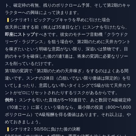
ト、確定枠の有無、残りのポリクローム予算、そして第2期のキャ
ラクターへの興味によって決まります。
シナリオ1：ピックアップキャラを早めに引けた場合
仮天井に達する前（例えば35連目など）にスンナを引けたなら、
即座にストップ
すべきです。彼女のモチーフ音動機「クラウドク
リーヴ・ラジアンス」を狙う場合や、第2期のために天井カウント
を稼ぎたいという明確な意図がない限り、深追いは禁物です。目
的のキャラを確保した後の1連1連は、将来の変調に必要なリソー
スを削っているだけです。
第1期の変調で「第2期のための天井稼ぎ」をするのはよくある間
違いです。スンナの2体目（凸狙いでない限り価値は限定的）を引
いてしまったり、意図しない早いタイミングでS級が出て天井カウ
ントがゼロにリセットされたりするリスクがあるからです。
例外：
スンナを引いた直後が5〜10連目で、あと数回でA級確定枠
（10連ごと）に届くという場合なら、最小限の投資（800〜1,600
ポリクローム）でA級報酬を得る価値はあります。それ以上は、や
めておきましょう。
シナリオ2：50/50に負けた後の決断