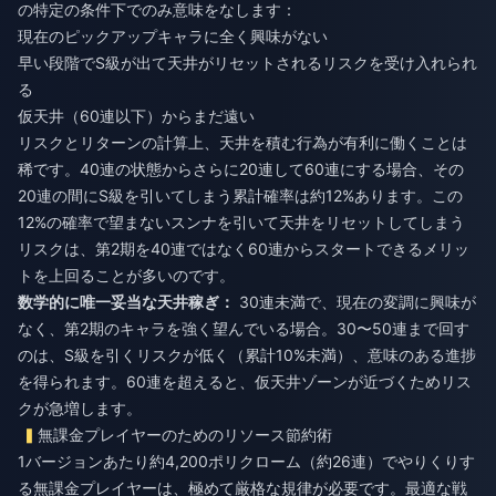
の特定の条件下でのみ意味をなします：
現在のピックアップキャラに全く興味がない
早い段階でS級が出て天井がリセットされるリスクを受け入れられ
る
仮天井（60連以下）からまだ遠い
リスクとリターンの計算上、天井を積む行為が有利に働くことは
稀です。40連の状態からさらに20連して60連にする場合、その
20連の間にS級を引いてしまう累計確率は約12%あります。この
12%の確率で望まないスンナを引いて天井をリセットしてしまう
リスクは、第2期を40連ではなく60連からスタートできるメリッ
トを上回ることが多いのです。
数学的に唯一妥当な天井稼ぎ：
30連未満で、現在の変調に興味が
なく、第2期のキャラを強く望んでいる場合。30〜50連まで回す
のは、S級を引くリスクが低く（累計10%未満）、意味のある進捗
を得られます。60連を超えると、仮天井ゾーンが近づくためリス
クが急増します。
無課金プレイヤーのためのリソース節約術
1バージョンあたり約4,200ポリクローム（約26連）でやりくりす
る無課金プレイヤーは、極めて厳格な規律が必要です。最適な戦