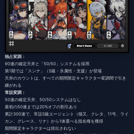
独占変調：
90連の確定天井と「50/50」システムを採用
第1期では「スンナ」（S級・氷属性・支援）が登場
天井のカウントは、すべての期間限定キャラクター変調間で引き
継がれる
常設変調：
50連の確定天井、50/50システムはなし
最初の50連までは20%オフの割引あり
累計300連で、常設S級エージェント（猫又、クレタ、11号、ライ
カン、グレース、リナ）から1体選べる指名権を獲得
期間限定キャラクターは排出されない