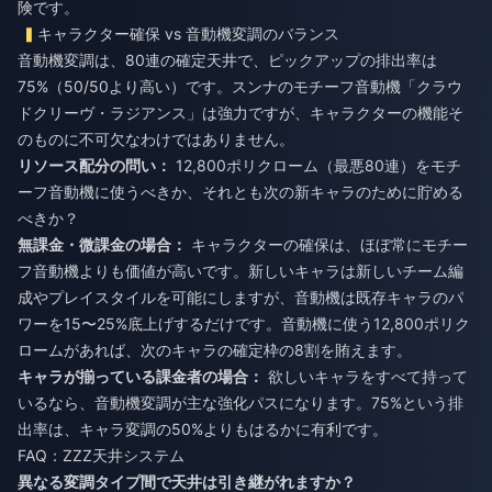
険です。
キャラクター確保 vs 音動機変調のバランス
音動機変調は、80連の確定天井で、ピックアップの排出率は
75%（50/50より高い）です。スンナのモチーフ音動機「クラウ
ドクリーヴ・ラジアンス」は強力ですが、キャラクターの機能そ
のものに不可欠なわけではありません。
リソース配分の問い：
12,800ポリクローム（最悪80連）をモチ
ーフ音動機に使うべきか、それとも次の新キャラのために貯める
べきか？
無課金・微課金の場合：
キャラクターの確保は、ほぼ常にモチー
フ音動機よりも価値が高いです。新しいキャラは新しいチーム編
成やプレイスタイルを可能にしますが、音動機は既存キャラのパ
ワーを15〜25%底上げするだけです。音動機に使う12,800ポリク
ロームがあれば、次のキャラの確定枠の8割を賄えます。
キャラが揃っている課金者の場合：
欲しいキャラをすべて持って
いるなら、音動機変調が主な強化パスになります。75%という排
出率は、キャラ変調の50%よりもはるかに有利です。
FAQ：ZZZ天井システム
異なる変調タイプ間で天井は引き継がれますか？