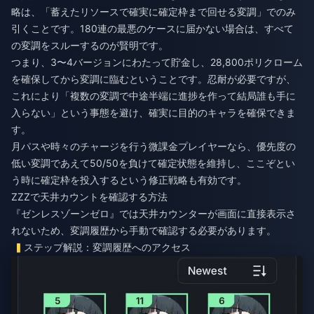
略は、「蓄えたリソースで確実に確定枠まで回せる変調」でのみ
引くことです。180連の最悪のケースに届かない場合は、すべて
の変調をスルーするのが賢明です。
つまり、3〜4バージョンにわたって貯金し、28,800ポリクローム
を確保してから変調に臨むということです。忍耐が必要ですが、
これにより「複数の変調で中途半端に進捗を作って結局誰も手に
入らない」という事態を避け、確実に目的のキャラを確保できま
す。
月パスや時々のチャージを行う微課金プレイヤーなら、優先度の
低い変調であえて50/50を負けて確定状態を維持し、ここぞとい
う時に確定枠を投入するという修正戦略も有効です。
ZZZで天井カウントを確認する方法
『ゼンレスゾーンゼロ』では天井カウンターが画面に直接表示さ
れないため、変調履歴から手動で確認する必要があります。
ステップ解説：変調履歴へのアクセス