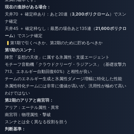
現在の進捗がある場合：
天井70 ＋ 確定枠あり：あと20連（
3,200ポリクローム
）でスン
ナ確定
天井45 ＋ 確定枠なし：最悪の場合あと135連（
21,600ポリクロ
ーム
）でスンナ確定
第1期で引くべきか、第2期のために貯めるべきか
第1期のスンナ：
陣営「妄想の天使」に属する氷属性・支援エージェント
モチーフ音動機「クラウドクリーヴ・ラジアンス」（基礎攻撃力
713、エネルギー自動回復60%）と相性が良い
チームのエネルギー生成と氷属性ダメージ増幅に特化した性能
氷属性特化チームには非常に価値が高いが、汎用性が極めて高い
わけではない
第2期のアリアと南宮羽：
アリア：エーテル属性・異常
南宮羽：物理属性・撃破
スンナとは全く異なる役割を担う
判断基準：