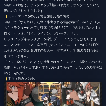
50/50の状態は、ピックアップ対象の限定キャラクターを引いた
後にのみリセットされます。
ピックアップ50% vs 常設S級50%の内訳
50/50で「すり抜け」た際に排出される常設S級プールには、6人
のキャラクターが均等な確率（各約16.67%）で含まれています：
猫又、クレタ、11号、ライカン、グレース、リナ。
ピックアップキャラクターが常設プールに入ることはありませ
ん。スンナ、アリア、南宮羽（ナンゴン・ユ）は、Ver.2.6期間中
はそれぞれの限定変調でのみ入手可能であり、将来の復刻も保証
されていません。
「ソフト50/50」のような仕組みは存在しません。S級が排出され
る際、それが1連目であっても50連目であっても、50/50の確率は
常に一定です。
実例：勝利と敗北