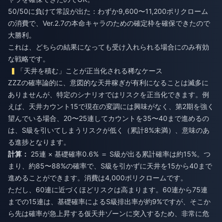
50/50に負けて常設が出た：わずか9,600〜11,200ポリクローム
の消費で、Ver.2.7の本命キャラのための確定枠を確保できたので
大勝利。
これは、どちらの結果になっても受け入れられる場合にのみ有効
な戦略です。
「天井を積む」ことが正当化される稀なケース
ZZZの確率論的に、意図的な天井稼ぎが有利になることは滅多に
ありませんが、特定のシナリオではリスクを正当化できます。例
えば、天井カウント15で現在の変調には興味がなく、第2期を強く
望んでいる場合、20〜25連してカウントを35〜40まで進めるの
は、S級を引いてしまうリスクが低く（累計8%未満）、意味のあ
る進捗となります。
計算：
25連 × 基礎確率0.6% ＝ S級が出る累計確率は約15%。つ
まり、約85〜88%の確率で、S級を引かずに天井を15から40まで
進めることができます。消費は4,000ポリクロームです。
ただし、60連に近づくほどリスクは高まります。60連から75連
までの15連は、基礎確率によるS級排出率が約9%ですが、そこか
ら先は確率が急上昇する仮天井ゾーンに突入するため、非常に危