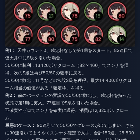
例1：
天井カウント0、確定枠なしで第1期をスタート。82連目で
仮天井中にS級を引いた場合。
50/50に勝利：13,120ポリクローム（82 × 160）でスンナを獲
得。次のS級は再び50/50の確率に戻る。
50/50に敗北：11号などの常設S級を獲得。最大14,400ポリクロ
ーム相当の価値がある「確定枠」を得る。
例2：
前のバージョンの変調で50/50に敗北し、確定枠を持った
状態で第1期に突入。77連目でS級を引いた場合。
不確実性ゼロでスンナを確実に獲得。消費は12,320ポリクロー
ム。
最悪のケース：
90連引いて50/50でグレースが出てしまい、さら
に90連引いてようやくスンナを確定で入手。合計180連、28,800