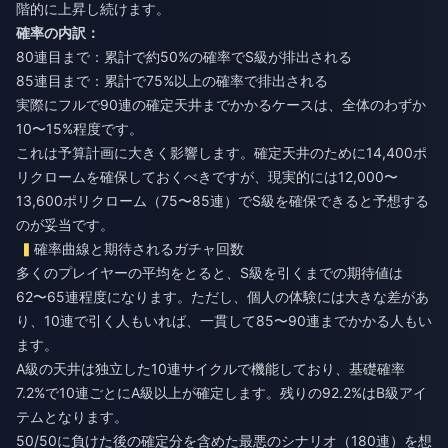
階的に上昇し続けます。
確率の内訳：
80連目まで：累計で約50%の確率でS級が排出される
85連目まで：累計で75%以上の確率で排出される
実際にフルで90連の確定天井までかかるケースは、全体のわずか
10〜15%程度です。
これは予算計画に大きく影響します。確定天井のために14,400ポ
リクロームを確保しておくべきですが、現実的には12,000〜
13,600ポリクローム（75〜85連）でS級を確保できると予想する
のが妥当です。
確率曲線と期待されるガチャ回数
多くのプレイヤーの平均をとると、S級を引くまでの期待値は
62〜65連程度になります。ただし、個人の体験には大きな差があ
り、10連で引く人もいれば、一貫して85〜90連までかかる人もい
ます。
A級の天井は独立した10連サイクルで機能しており、基礎確率
7.2%で10連ごとにA級以上が確定します。残りの92.2%はB級アイ
テムとなります。
50/50に負けた後の確定分を含めた最悪のシナリオ（180連）を想