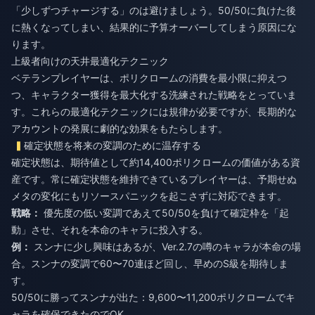
「少しずつチャージする」のは避けましょう。50/50に負けた後
に熱くなってしまい、結果的に予算オーバーしてしまう原因にな
ります。
上級者向けの天井最適化テクニック
ベテランプレイヤーは、ポリクロームの消費を最小限に抑えつ
つ、キャラクター獲得を最大化する洗練された戦略をとっていま
す。これらの最適化テクニックには規律が必要ですが、長期的な
アカウントの発展に劇的な効果をもたらします。
確定状態を将来の変調のために温存する
確定状態は、期待値として約14,400ポリクロームの価値がある資
産です。常に確定状態を維持できているプレイヤーは、予期せぬ
メタの変化にもリソースパニックを起こさずに対応できます。
戦略：
優先度の低い変調であえて50/50を負けて確定枠を「起
動」させ、それを本命のキャラに投入する。
例：
スンナに少し興味はあるが、Ver.2.7の噂のキャラが本命の場
合。スンナの変調で60〜70連ほど回し、早めのS級を期待しま
す。
50/50に勝ってスンナが出た：9,600〜11,200ポリクロームでキ
ャラを確保できたのでOK。