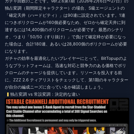
ガチャ回数のことです。Ver.2.6第1期（2026年2月6日〜27日）の
独占変調（期間限定キャラクター）の場合、S級エージェントの
「確定天井（ハードピティ）」は90連に設定されています。1連
につきポリクロームが160個必要なため、ゼロから確定天井に到
達するには14,400個のポリクロームが必要です。最悪のシナリ
オ、つまり「50/50（すり抜け）」で負けて確定枠が必要になっ
た場合は、合計180連、あるいは28,800個のポリクロームが必要
になります。
ガチャの効率を最適化したいプレイヤーにとって、BitTopupのよ
うなプラットフォームは、迅速な対応と競争力のある価格でポリ
クロームのチャージを提供しています。リソースを投入する前
に、
ZZZ 2.6 ティアリスト
をチェックして、第1期のキャラクター
が自分の編成ニーズに合っているか確認しましょう。
独占変調 vs 常設変調：決定的な違い