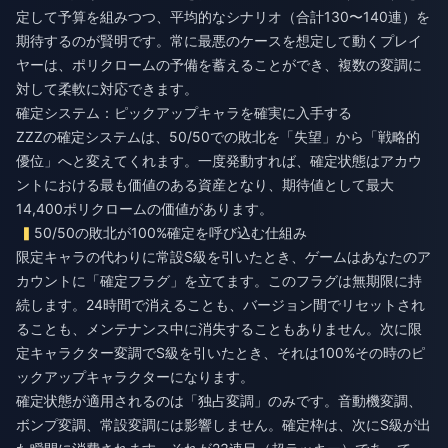
定して予算を組みつつ、平均的なシナリオ（合計130〜140連）を
期待するのが賢明です。常に最悪のケースを想定して動くプレイ
ヤーは、ポリクロームの予備を蓄えることができ、複数の変調に
対して柔軟に対応できます。
確定システム：ピックアップキャラを確実に入手する
ZZZの確定システムは、50/50での敗北を「失望」から「戦略的
優位」へと変えてくれます。一度発動すれば、確定状態はアカウ
ントにおける最も価値のある資産となり、期待値として最大
14,400ポリクロームの価値があります。
50/50の敗北が100%確定を呼び込む仕組み
限定キャラの代わりに常設S級を引いたとき、ゲームはあなたのア
カウントに「確定フラグ」を立てます。このフラグは無期限に持
続します。24時間で消えることも、バージョン間でリセットされ
ることも、メンテナンス中に消失することもありません。次に限
定キャラクター変調でS級を引いたとき、それは100%その時のピ
ックアップキャラクターになります。
確定状態が適用されるのは「独占変調」のみです。音動機変調、
ボンプ変調、常設変調には影響しません。確定枠は、次にS級が出