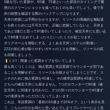
S級を引いた直後や、60連、75連といった節目のタイミングで履
歴のスクリーンショットを撮っておくのも良いでしょう。後で天
井の状態を確認する際のバックアップになります。
天井の把握には手間がかかりますが、リソースの壊滅的な無駄遣
いを防ぐためには不可欠です。正確に把握していないと、天井ま
であと2連だと思って91連引いてしまったり、確定天井だと思い込
んで88連で止めてしまったりといったミスが起こります。
ポリクロームを無駄にする、よくある天井システムの勘違い
ZZZの初心者が陥りやすいガチャのミスを理解し、リソースの罠
を回避しましょう。
ミス1：間違った変調タイプを引いてしまう
最も高くつくミスは、独占変調と常設変調でカウンターが別であ
ることを理解せずに、リソースを分散させてしまうことです。ス
ンナのために独占変調を45連し、その後常設変調を45連しても、
どちらの確定天井にも届きません。1つのカウンターで90連（確
定天井）に到達する代わりに、2つの別々のカウンターで45連ず
つの進捗を作っただけになってしまいます。
これは、常設変調の「最初の50連まで20%オフ」という表示を見
て、こちらの方がお得だと思い込んでしまうプレイヤーによく見