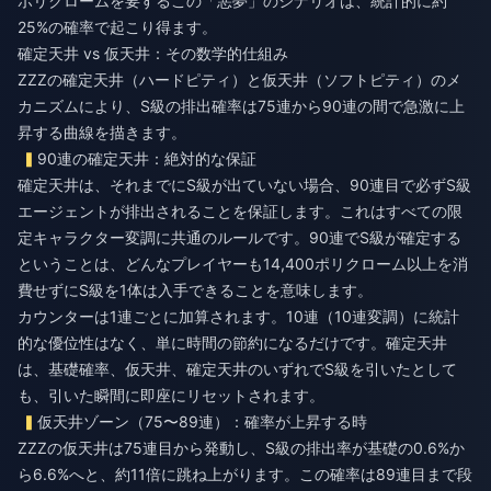
ポリクロームを要するこの「悪夢」のシナリオは、統計的に約
25%の確率で起こり得ます。
確定天井 vs 仮天井：その数学的仕組み
ZZZの確定天井（ハードピティ）と仮天井（ソフトピティ）のメ
カニズムにより、S級の排出確率は75連から90連の間で急激に上
昇する曲線を描きます。
90連の確定天井：絶対的な保証
確定天井は、それまでにS級が出ていない場合、90連目で必ずS級
エージェントが排出されることを保証します。これはすべての限
定キャラクター変調に共通のルールです。90連でS級が確定する
ということは、どんなプレイヤーも14,400ポリクローム以上を消
費せずにS級を1体は入手できることを意味します。
カウンターは1連ごとに加算されます。10連（10連変調）に統計
的な優位性はなく、単に時間の節約になるだけです。確定天井
は、基礎確率、仮天井、確定天井のいずれでS級を引いたとして
も、引いた瞬間に即座にリセットされます。
仮天井ゾーン（75〜89連）：確率が上昇する時
ZZZの仮天井は75連目から発動し、S級の排出率が基礎の0.6%か
ら6.6%へと、約11倍に跳ね上がります。この確率は89連目まで段