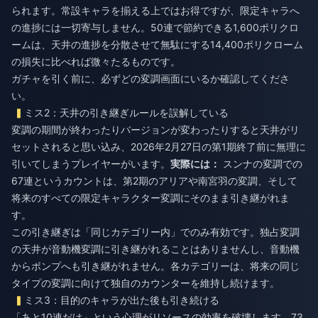
られます。常設キャラを揃える上ではお得ですが、限定キャラへ
の進捗には一切寄与しません。50連で節約できる1,600ポリクロ
ームは、天井の進捗を分散させて無駄にする14,400ポリクローム
の損失に比べれば微々たるものです。
ガチャを引く前に、必ずどの変調画面にいるか確認してくださ
い。
ミス2：天井の引き継ぎルールを誤解している
変調の期間が終わったりバージョンが変わったりすると天井がリ
セットされると思い込み、2026年2月27日の第1期終了前に無理に
引いてしまうプレイヤーがいます。
実際には：
スンナの変調での
67連というカウントは、第2期のアリアや南宮羽の変調、そして
将来のすべての限定キャラクター変調にそのまま引き継がれま
す。
この引き継ぎは「同じカテゴリー内」でのみ有効です。独占変調
の天井が音動機変調に引き継がれることはありませんし、音動機
からボンプへも引き継がれません。各カテゴリーは、将来の同じ
タイプの変調に向けて独自のカウンターを維持し続けます。
ミス3：目的のキャラが出た後も引き続ける
「あと10連だけ」という心理がリソースの効率を破壊します。73