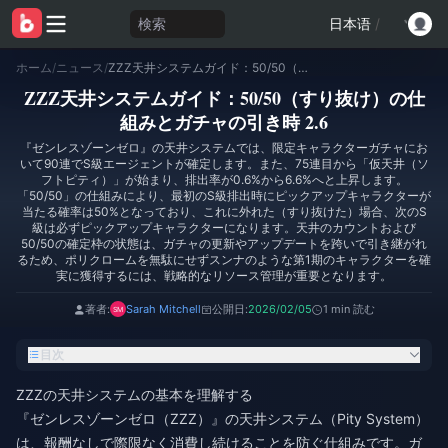
検索
日本语
/
ホーム
/
ニュース
/
ZZZ天井システムガイド：50/50（すり抜け）の仕組みとガチャの引き時 2.6
ZZZ天井システムガイド：50/50（すり抜け）の仕
組みとガチャの引き時 2.6
『ゼンレスゾーンゼロ』の天井システムでは、限定キャラクターガチャにお
いて90連でS級エージェントが確定します。また、75連目から「仮天井（ソ
フトピティ）」が始まり、排出率が0.6%から6.6%へと上昇します。
「50/50」の仕組みにより、最初のS級排出時にピックアップキャラクターが
当たる確率は50%となっており、これに外れた（すり抜けた）場合、次のS
級は必ずピックアップキャラクターになります。天井のカウントおよび
50/50の確定枠の状態は、ガチャの更新やアップデートを跨いで引き継がれ
るため、ポリクロームを無駄にせずスンナのような第1期のキャラクターを確
実に獲得するには、戦略的なリソース管理が重要となります。
著者:
Sarah Mitchell
公開日:
2026/02/05
1 min 読む
目次
ZZZの天井システムの基本を理解する
『ゼンレスゾーンゼロ（ZZZ）』の天井システム（Pity System）
は、報酬なしで際限なく消費し続けることを防ぐ仕組みです。ガ