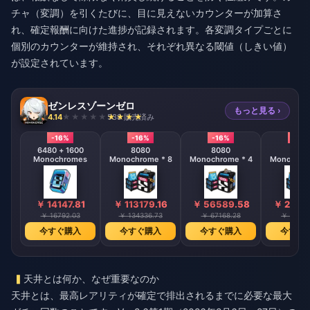
チャ（変調）を引くたびに、目に見えないカウンターが加算さ
れ、確定報酬に向けた進捗が記録されます。各変調タイプごとに
個別のカウンターが維持され、それぞれ異なる閾値（しきい値）
が設定されています。
ゼンレスゾーンゼロ
もっと見る ›
4.14
538 販売済み
-16%
-16%
-16%
-16%
6480 + 1600
8080
8080
808
Monochromes
Monochrome * 8
Monochrome * 4
Monochrom
￥ 14147.81
￥ 113179.16
￥ 56589.58
￥ 2829
￥ 16792.03
￥ 134336.73
￥ 67168.28
￥ 33584
今すぐ購入
今すぐ購入
今すぐ購入
今すぐ
天井とは何か、なぜ重要なのか
天井とは、最高レアリティが確定で排出されるまでに必要な最大