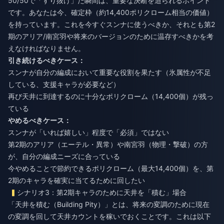
50/50で「すり抜け」た瞬間は、重要な決断を迫られるポイント
です。あなたは今、確定枠（約14,400ポリクローム相当の価値）
を持っています。これを今すぐスンナに使うべきか、それとも第2
期のアリア/南宮羽や将来のバージョンのために温存すべきかを考
えなければなりません。
引き続けるべきケース：
スンナが自分の編成において重要な役割を果たす（氷属性が不足
している、支援キャラが必要など）
再び天井に到達するのに十分なポリクローム（14,400個）が残っ
ている
やめるべきケース：
スンナが「いれば嬉しい」程度で「必須」ではない
第2期のアリア（エーテル・異常）や南宮羽（物理・撃破）の方
が、自分の編成ニーズに合っている
今やめることで節約できるポリクローム（最大14,400個）を、第
2期のキャラを確実に当てるために回したい
シナリオ3：第2期キャラのために天井を「積む」場合
「天井を積む（Building Pity）」とは、将来の変調のために現在
の変調を回して天井カウントを稼いでおくことです。これは以下