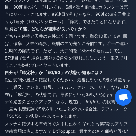
目、90連目のどこで引いても、S級が出た瞬間にカウンターは完
全にリセットされます。89連目で引けたなら、90連の確定天井よ
りも1連分（160ポリクローム）「節約」できたことになります。
単発と10連、どちらが確率が良いですか？
どちらも確率と天井の進捗は全く同じです。単発10回と10連1回
は、確率、天井の進捗、報酬の面で完全に等価です。唯一の違い
は時間の節約です。ただし、天井間際（85〜90連付近）では、
87連目で出た場合に残りの3連分を無駄にしないよう、単発で引
くことを好むプレイヤーもいます。
自分が「確定枠」か「50/50」の状態か知るには？
独占変調の履歴を確認してください。最後に引いたS級が常設キャ
ラ（猫又、クレタ、11号、ライカン、グレース、リナ）なら、現
在は「確定枠」の状態です。最後に引いたS級が限定キャラ（スン
ナや過去のピックアップ）なら、現在は「50/50」の状態です。
一度も限定変調でS級を引いたことがない場合は、デフォルトで
「50/50」の状態からスタートします。
スンナを確保する準備はできましたか？ それとも第2期のアリア
や南宮羽に備えますか？ BitTopupは、競争力のある価格と優れた