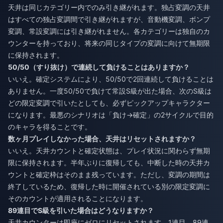
天井は同じカテゴリー内でのみ引き継がれます。独占変調の天井
はすべての独占変調間で引き継がれますが、音動機変調、ボンプ
変調、常設変調には引き継がれません。各カテゴリーは独自のカ
ウンターを持っており、将来の同じタイプの変調に向けて無期限
に保持されます。
50/50（すり抜け）で連続して負けることはありますか？
いいえ。確定システムにより、50/50で2回連続して負けることは
ありません。一度50/50で負けて常設S級が出た場合、次のS級は
どの限定変調で引いたとしても、必ずピックアップキャラクター
になります。最悪のシナリオは「負け→確定」の2サイクルで目的
のキャラを得ることです。
数ヶ月プレイしなかった場合、天井はリセットされますか？
いいえ。天井カウントと確定状態は、プレイ状況に関わらず無期
限に保持されます。半年ぶりに復帰しても、中断した時の天井カ
ウントと確定枠はそのまま残っています。ただし、変調の期間は
終了しているため、復帰した時に開催されている別の限定変調に
そのカウントが適用されることになります。
89連目でS級を引いた場合はどうなりますか？
天井カウンターは即座にゼロにリセットされます。1連目、89連