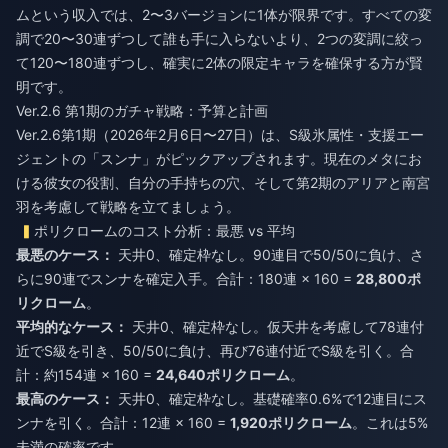
ムという収入では、2〜3バージョンに1体が限界です。すべての変
調で20〜30連ずつして誰も手に入らないより、2つの変調に絞っ
て120〜180連ずつし、確実に2体の限定キャラを確保する方が賢
明です。
Ver.2.6 第1期のガチャ戦略：予算と計画
Ver.2.6第1期（2026年2月6日〜27日）は、S級氷属性・支援エー
ジェントの「スンナ」がピックアップされます。現在のメタにお
ける彼女の役割、自分の手持ちの穴、そして第2期のアリアと南宮
羽を考慮して戦略を立てましょう。
ポリクロームのコスト分析：最悪 vs 平均
最悪のケース：
天井0、確定枠なし。90連目で50/50に負け、さ
らに90連でスンナを確定入手。合計：180連 × 160 =
28,800ポ
リクローム
。
平均的なケース：
天井0、確定枠なし。仮天井を考慮して78連付
近でS級を引き、50/50に負け、再び76連付近でS級を引く。合
計：約154連 × 160 =
24,640ポリクローム
。
最高のケース：
天井0、確定枠なし。基礎確率0.6%で12連目にス
ンナを引く。合計：12連 × 160 =
1,920ポリクローム
。これは5%
未満の確率です。