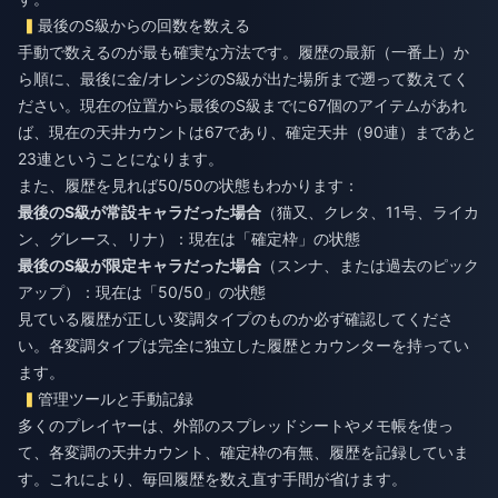
最後のS級からの回数を数える
手動で数えるのが最も確実な方法です。履歴の最新（一番上）か
ら順に、最後に金/オレンジのS級が出た場所まで遡って数えてく
ださい。現在の位置から最後のS級までに67個のアイテムがあれ
ば、現在の天井カウントは67であり、確定天井（90連）まであと
23連ということになります。
また、履歴を見れば50/50の状態もわかります：
最後のS級が常設キャラだった場合
（猫又、クレタ、11号、ライカ
ン、グレース、リナ）：現在は「確定枠」の状態
最後のS級が限定キャラだった場合
（スンナ、または過去のピック
アップ）：現在は「50/50」の状態
見ている履歴が正しい変調タイプのものか必ず確認してくださ
い。各変調タイプは完全に独立した履歴とカウンターを持ってい
ます。
管理ツールと手動記録
多くのプレイヤーは、外部のスプレッドシートやメモ帳を使っ
て、各変調の天井カウント、確定枠の有無、履歴を記録していま
す。これにより、毎回履歴を数え直す手間が省けます。