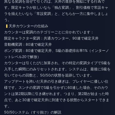
異なる変調を混ぜて引くのは、天井の進捗を無駄にする行為で
す。限定キャラが欲しいなら「独占変調」、割引価格で常設キャ
ラを揃えたいなら「常設変調」と、どちらか一方に集中しましょ
う。
天井カウンターの仕組み
カウンターは変調のカテゴリーごとに分かれています：
限定キャラクター変調：共通カウンター、90連で確定天井
音動機変調：80連で確定天井
ボンプ変調：80連で確定天井、S級の基礎排出率1%（インターノ
ットレベル20で解放）
カウンターは引くたびに加算され、その特定の変調タイプでS級を
入手した瞬間にのみリセットされます。システムは、最後にS級を
引いてからの回数と、50/50の状態を追跡しています。
アップデートを跨いだ天井の引き継ぎは、プレイヤーに優しい仕
様です。スンナの変調でS級を引かずに60連した場合、そのカウ
ントは第2期以降に引き継がれます。つまり、第2期が始まった時
点で、あと30連で確定天井に到達できる状態からスタートできま
す。
50/50システム（すり抜け）の解説