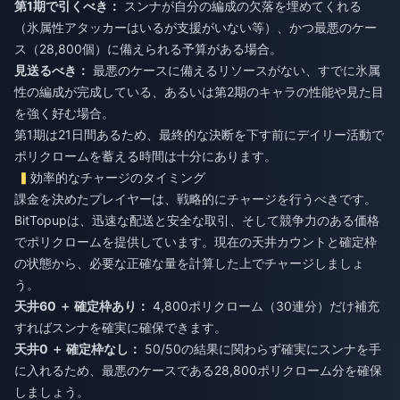
第1期で引くべき：
スンナが自分の編成の欠落を埋めてくれる
（氷属性アタッカーはいるが支援がいない等）、かつ最悪のケー
ス（28,800個）に備えられる予算がある場合。
見送るべき：
最悪のケースに備えるリソースがない、すでに氷属
性の編成が完成している、あるいは第2期のキャラの性能や見た目
を強く好む場合。
第1期は21日間あるため、最終的な決断を下す前にデイリー活動で
ポリクロームを蓄える時間は十分にあります。
効率的なチャージのタイミング
課金を決めたプレイヤーは、戦略的にチャージを行うべきです。
BitTopupは、迅速な配送と安全な取引、そして競争力のある価格
でポリクロームを提供しています。現在の天井カウントと確定枠
の状態から、必要な正確な量を計算した上でチャージしましょ
う。
天井60 ＋ 確定枠あり：
4,800ポリクローム（30連分）だけ補充
すればスンナを確実に確保できます。
天井0 ＋ 確定枠なし：
50/50の結果に関わらず確実にスンナを手
に入れるため、最悪のケースである28,800ポリクローム分を確保
しましょう。