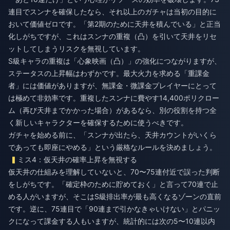
連目でスンナを確保したなら、それ以上のガチャは当初の目的に
おいて価値ゼロです。「第2期のために天井を積んでいる」と正当
化しがちですが、これはスンナの重複（凸）を引いて天井をリセ
ットしてしまうリスクを無視しています。
S級キャラの重複は「心象映画（凸）」の強化につながりますが、
ステータスの上昇幅はわずかです。最大火力を求める「重課金
者」には価値がありますが、無課金・微課金プレイヤーにとって
は極めて非効率です。重複したスンナに費やす14,400ポリクロー
ム（再び天井までかかった場合）があるなら、別の役割を持つ全
く新しいキャラクターを確保するために使うべきです。
ガチャを始める前に、「スンナが出たら、天井カウントがいくら
であっても即座にやめる」という厳格なルールを決めましょう。
ミス4：仮天井の確率上昇を無視する
仮天井の仕組みを理解していないと、70〜75連付近で誤った判断
をしがちです。「確定枠のために貯めておく」と言って70連で止
める人がいますが、そこはS級排出率が最も高くなるゾーンの直前
です。逆に、75連目で「90連まで引かなきゃいけない」とパニッ
クになって課金する人もいますが、統計的には次の5〜10連以内