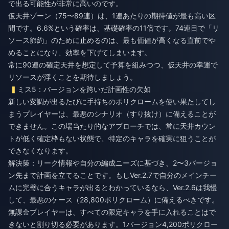
で出る可能性が非常に高いのです。
仮天井ゾーン（75〜89連）は、1連あたりの期待値が最も高い区
間です。6.6%という確率は、基礎確率の11倍です。74連目で「リ
ソース節約」のために止めるのは、最も価値が高くなる直前でや
めることになり、効率を下げてしまいます。
常に90連の確定天井を想定して予算を組みつつ、仮天井の幸運で
リソースが浮くことを期待しましょう。
ミス5：バージョンを跨いだ計画性の欠如
新しい変調が出るたびに手持ちのポリクロームを使い果たしてし
まうプレイヤーは、最悪のシナリオ（すり抜け）に備えることが
できません。この場当たり的なアプローチでは、常に天井カウン
トが低く確定枠もない状態で、特定のキャラを確実に狙うことが
できなくなります。
解決策：リーク情報や自分の編成ニーズに基づき、2〜3バージョ
ン先まで計画を立てることです。もしVer.2.7で自分のメインチー
ムに完璧に合うキャラが出るとわかっているなら、Ver.2.6は我慢
して、最悪のケース（28,800ポリクローム）に備えるべきです。
無課金プレイヤーは、すべての限定キャラを手に入れることはで
きないと割り切る必要があります。1バージョン4,200ポリクロー