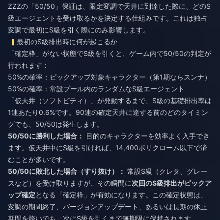
ZZZの「50/50」保証は、限定変調で天井に到達した際に、どのS
級エージェントを受け取るかを決定する仕組みです。これは独占
変調で最初にS級を引く際にのみ影響します。
最初のS級排出時に何が起こるか
「確定枠」がない状態でS級を引くと、ゲーム内で50/50の判定が
行われます：
50%の確率：ピックアップ対象キャラクター（第1期ならスンナ）
50%の確率：常設プール内のランダムなS級エージェント
「仮天井（ソフトピティ）」が発動するまで、S級の基礎排出率は
1連あたり0.6%です。90連の確定天井に達する前のどのタイミン
グでも、50/50は発生します。
50/50に勝利した場合：
目的のキャラクターを効率よく入手でき
ます。仮天井中にS級を引ければ、14,400ポリクローム以下で済
むことが多いです。
50/50に敗北した場合（すり抜け）：
常設S級（クレタ、グレー
スなど）を受け取りますが、その瞬間に
次回のS級排出がピックア
ップ確定
となる「確定枠」が有効になります。この確定状態は、
変調の期間終了、バージョンアップデート、あるいは長期の休止
期間を跨いでも、次にS級を引くまで無期限に保持されます。